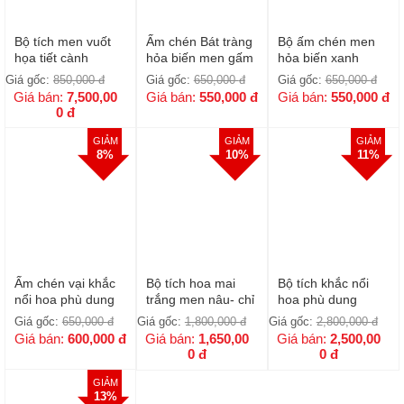
Bộ tích men vuốt
Ấm chén Bát tràng
Bộ ấm chén men
họa tiết cành
hỏa biến men gấm
hỏa biến xanh
Trúc,hoa Sen,Mai
Giá gốc:
850,000
đ
Giá gốc:
650,000
đ
Giá gốc:
650,000
đ
vàng,hoa Tím
Giá bán:
7,500,00
Giá bán:
550,000
đ
Giá bán:
550,000
đ
0
đ
GIẢM
GIẢM
GIẢM
8%
10%
11%
Ấm chén vại khắc
Bộ tích hoa mai
Bộ tích khắc nổi
nổi hoa phù dung
trắng men nâu- chỉ
hoa phù dung
màu vàng
đỏ 1,5lit Mã: 00084
(1,5l) đầy đủ phụ
Giá gốc:
650,000
đ
Giá gốc:
1,800,000
đ
Giá gốc:
2,800,000
đ
kiện bọc đồng
Giá bán:
600,000
đ
Giá bán:
1,650,00
Giá bán:
2,500,00
0
đ
0
đ
GIẢM
13%