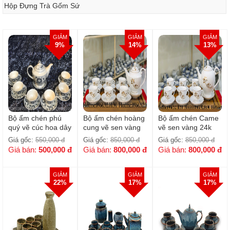
Hộp Đựng Trà Gốm Sứ
GIẢM
GIẢM
GIẢM
9%
14%
13%
Bộ ấm chén phú
Bộ ấm chén hoàng
Bộ ấm chén Came
quý vẽ cúc hoa dây
cung vẽ sen vàng
vẽ sen vàng 24k
cổ
24k
cao cấp Bát Tràng
Giá gốc:
550,000
đ
Giá gốc:
850,000
đ
Giá gốc:
850,000
đ
Giá bán:
500,000
đ
Giá bán:
800,000
đ
Giá bán:
800,000
đ
GIẢM
GIẢM
GIẢM
22%
17%
17%