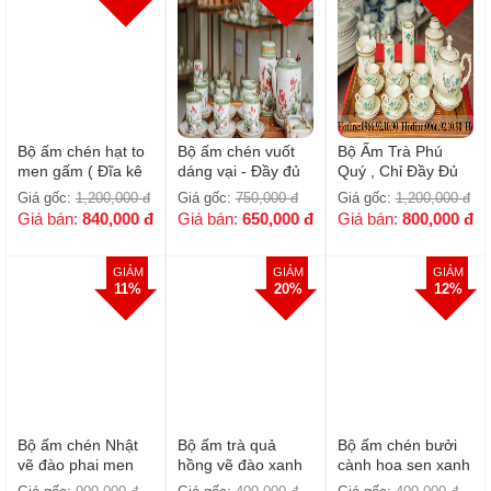
Bộ ấm chén hạt to
Bộ ấm chén vuốt
Bộ Ấm Trà Phú
men gấm ( Đĩa kê
dáng vại - Đầy đủ
Quý , Chỉ Đầy Đủ
vuông )
phụ kiện
Phụ Kiện
Giá gốc:
1,200,000
đ
Giá gốc:
750,000
đ
Giá gốc:
1,200,000
đ
Giá bán:
840,000
đ
Giá bán:
650,000
đ
Giá bán:
800,000
đ
GIẢM
GIẢM
GIẢM
11%
20%
12%
Bộ ấm chén Nhật
Bộ ấm trà quả
Bộ ấm chén bưởi
vẽ đào phai men
hồng vẽ đào xanh
cành hoa sen xanh
kem, đầy đủ phụ
men kem
men kem