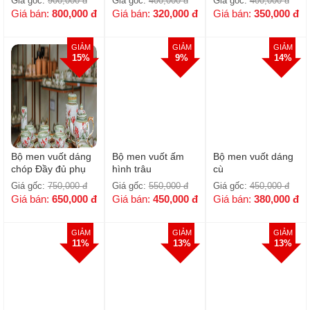
Giá gốc:
900,000
đ
Giá gốc:
400,000
đ
Giá gốc:
400,000
đ
kiện
Giá bán:
800,000
đ
Giá bán:
320,000
đ
Giá bán:
350,000
đ
GIẢM
GIẢM
GIẢM
15%
9%
14%
Bộ men vuốt dáng
Bộ men vuốt ấm
Bộ men vuốt dáng
chóp Đầy đủ phụ
hình trâu
cù
kiện ( chưa khay )
Giá gốc:
750,000
đ
Giá gốc:
550,000
đ
Giá gốc:
450,000
đ
Giá bán:
650,000
đ
Giá bán:
450,000
đ
Giá bán:
380,000
đ
GIẢM
GIẢM
GIẢM
11%
13%
13%