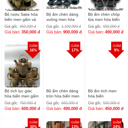
Bộ rượu Sake hỏa
Bộ ấm chén dáng
Bộ ấm chén chóp
biến men gấm và
vuông men hỏa
lửa men hỏa biến
hỏa biến men xanh
biến xanh - Đầy đủ
xanh
Giá gốc:
450,000
đ
Giá gốc:
1,100,000
đ
Giá gốc:
650,000
đ
phụ kiện
Giá bán:
350,000
đ
Giá bán:
900,000
đ
Giá bán:
490,000
đ
GIẢM
GIẢM
GIẢM
16%
17%
9%
Bộ tích lục giác
Bộ ấm chén dáng
Bộ ấm tích men
hỏa biến men gấm
tròn hỏa biến men
hỏa biến
gấm
Giá gốc:
750,000
đ
Giá gốc:
650,000
đ
Giá gốc:
550,000
đ
Giá bán:
600,000
đ
Giá bán:
490,000
đ
Giá bán:
450,000
đ
GIẢM
GIẢM
GIẢM
30%
13%
24%