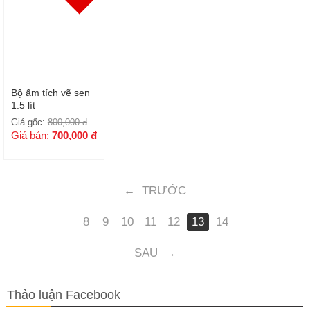
Bộ ấm tích vẽ sen
1.5 lít
Giá gốc:
800,000
đ
Giá bán:
700,000
đ
TRƯỚC
←
8
9
10
11
12
13
14
SAU
→
Thảo luận Facebook