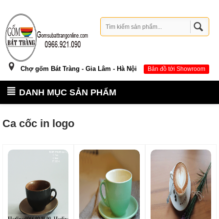
Chợ gốm Bát Tràng - Gia Lâm - Hà Nội
Bản đồ tới Showroom
DANH MỤC SẢN PHẨM
Ca cốc in logo