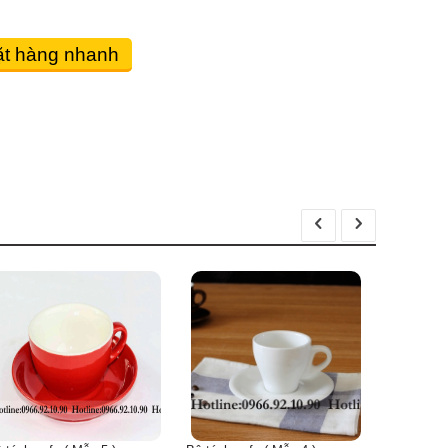
t hàng nhanh
Bộ tách cafe ( Mẫu 3 
Vui lòng liên hệ