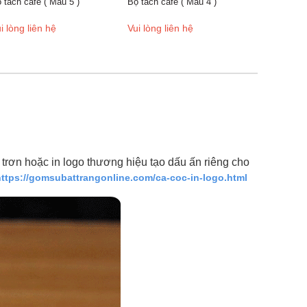
( Mẫu 5 )
Bộ tách cafe ( Mẫu 4 )
n hệ
Vui lòng liên hệ
trơn hoặc in logo thương hiệu tạo dấu ấn riêng cho
https://gomsubattrangonline.com/ca-coc-in-logo.html