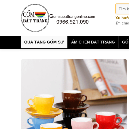
Xu hướ
ấm ché
QUÀ TẶNG GỐM SỨ
ẤM CHÉN BÁT TRÀNG
GỐ