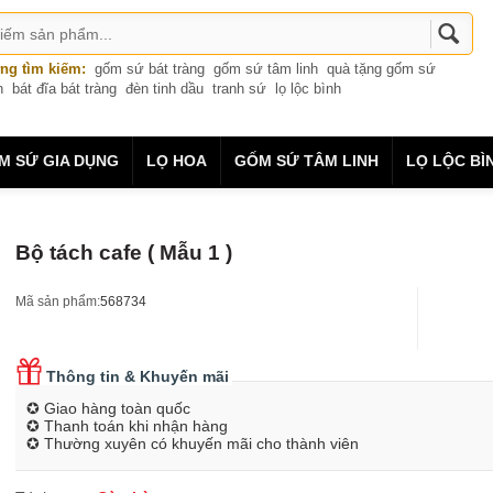
ng tìm kiếm:
gốm sứ bát tràng
gốm sứ tâm linh
quà tặng gốm sứ
n
bát đĩa bát tràng
đèn tinh dầu
tranh sứ
lọ lộc bình
M SỨ GIA DỤNG
LỌ HOA
GỐM SỨ TÂM LINH
LỌ LỘC BÌ
Bộ tách cafe ( Mẫu 1 )
Mã sản phẩm:
568734
Thông tin & Khuyến mãi
✪ Giao hàng toàn quốc
✪ Thanh toán khi nhận hàng
✪ Thường xuyên có khuyến mãi cho thành viên