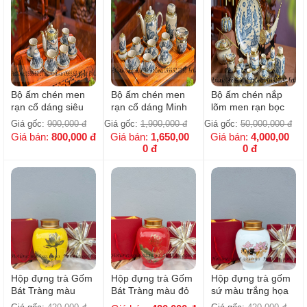
Bộ ấm chén men
Bộ ấm chén men
Bộ ấm chén nắp
rạn cổ dáng siêu
rạn cổ dáng Minh
lõm men rạn bọc
quai đồng ( Ko
Long + Phụ kiện (
đồng - full phụ kiện
Giá gốc:
900,000
đ
Giá gốc:
1,900,000
đ
Giá gốc:
50,000,000
đ
kèm khay gỗ )
Ko kèm khay gỗ )
Giá bán:
800,000
đ
Giá bán:
1,650,00
Giá bán:
4,000,00
0
đ
0
đ
Hộp đựng trà Gốm
Hộp đựng trà Gốm
Hộp đựng trà gốm
Bát Tràng màu
Bát Tràng màu đỏ
sứ màu trắng họa
vàng họa tiết hoa
họa tiết hoa sen -
tiết hoa sen hồng -