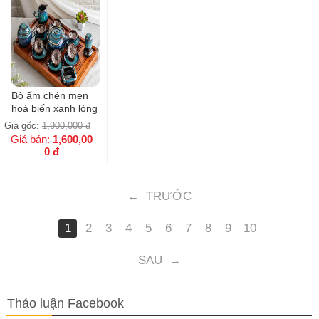
Bộ ấm chén men
hoả biến xanh lòng
hoa
Giá gốc:
1,900,000
đ
Giá bán:
1,600,00
0
đ
TRƯỚC
←
1
2
3
4
5
6
7
8
9
10
SAU
→
Thảo luận Facebook