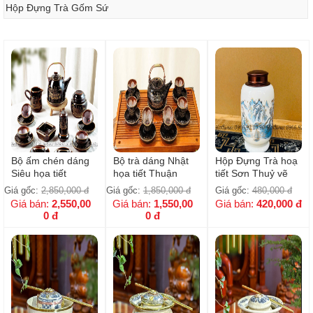
Hộp Đựng Trà Gốm Sứ
Bộ ấm chén dáng
Bộ trà dáng Nhật
Hộp Đựng Trà hoạ
Siêu họa tiết
họa tiết Thuận
tiết Sơn Thuỷ vẽ
Thuận buồm vàng
Buồm vàng kim
vàng
Giá gốc:
2,850,000
đ
Giá gốc:
1,850,000
đ
Giá gốc:
480,000
đ
kim cao cấp - Full
cao cấp Bát Tràng
Giá bán:
2,550,00
Giá bán:
1,550,00
Giá bán:
420,000
đ
phụ kiện
- 600ml
0
đ
0
đ