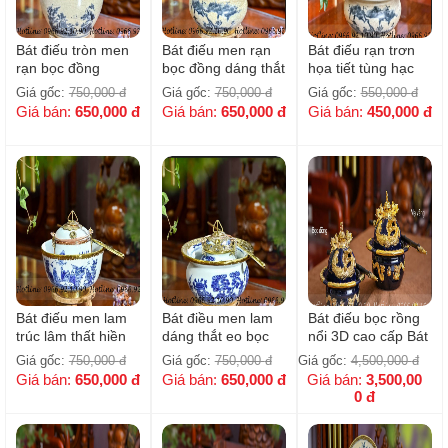
Bát điếu tròn men
Bát điếu men rạn
Bát điếu rạn trơn
rạn bọc đồng
bọc đồng dáng thắt
họa tiết tùng hạc
eo
dáng thắt eo
Giá gốc:
750,000
đ
Giá gốc:
750,000
đ
Giá gốc:
550,000
đ
Giá bán:
650,000
đ
Giá bán:
650,000
đ
Giá bán:
450,000
đ
Bát điếu men lam
Bát điều men lam
Bát điếu bọc rồng
trúc lâm thất hiền
dáng thắt eo bọc
nổi 3D cao cấp Bát
bọc đồng
đồng
Tràng
Giá gốc:
750,000
đ
Giá gốc:
750,000
đ
Giá gốc:
4,500,000
đ
Giá bán:
650,000
đ
Giá bán:
650,000
đ
Giá bán:
3,500,00
0
đ