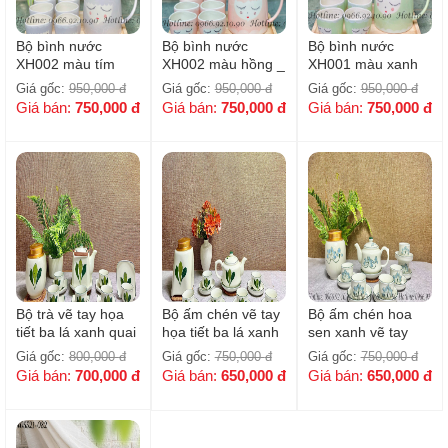
Bộ bình nước
Bộ bình nước
Bộ bình nước
XH002 màu tím
XH002 màu hồng _
XH001 màu xanh
pastel _ Kèm khay
Kèm khay tre
bạc hà _ Kèm khay
Giá gốc:
950,000
đ
Giá gốc:
950,000
đ
Giá gốc:
950,000
đ
tre
tre
Giá bán:
750,000
đ
Giá bán:
750,000
đ
Giá bán:
750,000
đ
Bộ trà vẽ tay họa
Bộ ấm chén vẽ tay
Bộ ấm chén hoa
tiết ba lá xanh quai
họa tiết ba lá xanh
sen xanh vẽ tay
đồng - Kèm hũ trà
- Kèm hũ trà
kèm hũ đựng trà
Giá gốc:
800,000
đ
Giá gốc:
750,000
đ
Giá gốc:
750,000
đ
Giá bán:
700,000
đ
Giá bán:
650,000
đ
Giá bán:
650,000
đ