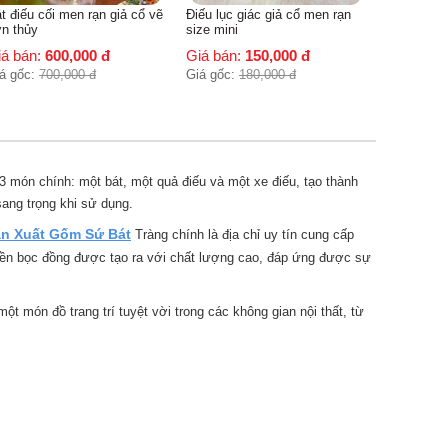
t điếu cối men rạn giả cổ vẽ
Điếu lục giác giả cổ men rạn
n thủy
size mini
iá bán:
600,000
đ
Giá bán:
150,000
đ
á gốc:
700,000
đ
Giá gốc:
180,000
đ
 3 món chính: một bát, một quả điếu và một xe điếu, tạo thành
ang trọng khi sử dụng.
n Xuất Gốm Sứ Bát
Tràng chính là địa chỉ uy tín cung cấp
 hiền bọc đồng được tạo ra với chất lượng cao, đáp ứng được sự
 món đồ trang trí tuyệt vời trong các không gian nội thất, từ