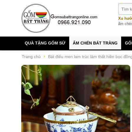
Xu hướ
ấm ché
QUÀ TẶNG GỐM SỨ
ẤM CHÉN BÁT TRÀNG
GỐ
Trang chủ
Bát điếu men lam trúc lâm thất hiền bọc đồn