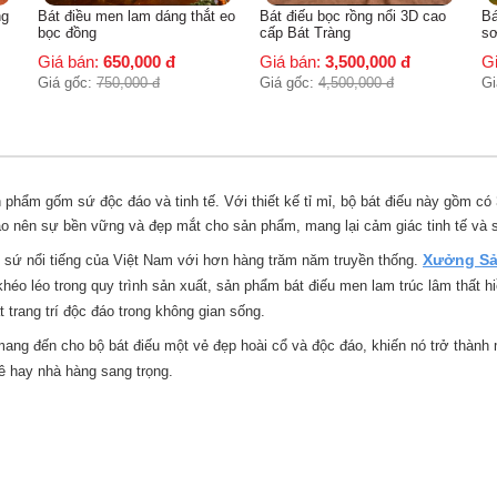
ng
Bát điều men lam dáng thắt eo
Bát điếu bọc rồng nổi 3D cao
Bá
bọc đồng
cấp Bát Tràng
sơ
Giá bán:
650,000
đ
Giá bán:
3,500,000
đ
G
Giá gốc:
750,000
đ
Giá gốc:
4,500,000
đ
Gi
 phẩm gốm sứ độc đáo và tinh tế. Với thiết kế tỉ mỉ, bộ bát điếu này gồm có
o nên sự bền vững và đẹp mắt cho sản phẩm, mang lại cảm giác tinh tế và s
Xưởng Sả
 sứ nổi tiếng của Việt Nam với hơn hàng trăm năm truyền thống.
khéo léo trong quy trình sản xuất, sản phẩm bát điếu men lam trúc lâm thất
 trang trí độc đáo trong không gian sống.
g đến cho bộ bát điếu một vẻ đẹp hoài cổ và độc đáo, khiến nó trở thành một
ê hay nhà hàng sang trọng.