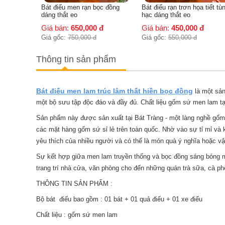
ạn bọc
Bát điếu men rạn bọc đồng
Bát điếu rạn trơn họa tiết tù
dáng thắt eo
hạc dáng thắt eo
đ
Giá bán:
650,000
đ
Giá bán:
450,000
đ
Giá gốc:
750,000
đ
Giá gốc:
550,000
đ
Thông tin sản phẩm
Bát điếu men lam trúc lâm thất hiền bọc đồng
là một sản
một bộ sưu tập độc đáo và đầy đủ. Chất liệu gốm sứ men lam tạ
Sản phẩm này được sản xuất tại Bát Tràng - một làng nghề gốm
các mặt hàng gốm sứ sỉ lẻ trên toàn quốc. Nhờ vào sự tỉ mỉ và 
yêu thích của nhiều người và có thể là món quà ý nghĩa hoặc vật
Sự kết hợp giữa men lam truyền thống và bọc đồng sáng bóng man
trang trí nhà cửa, văn phòng cho đến những quán trà sữa, cà ph
THÔNG TIN SẢN PHẨM :
Bộ bát điếu bao gồm : 01 bát + 01 quả điếu + 01 xe điếu
Chất liệu : gốm sứ men lam