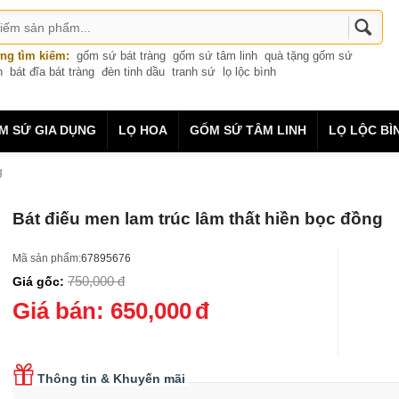
ng tìm kiếm:
gốm sứ bát tràng
gốm sứ tâm linh
quà tặng gốm sứ
n
bát đĩa bát tràng
đèn tinh dầu
tranh sứ
lọ lộc bình
M SỨ GIA DỤNG
LỌ HOA
GỐM SỨ TÂM LINH
LỌ LỘC BÌ
g
Bát điếu men lam trúc lâm thất hiền bọc đồng
Mã sản phẩm:
67895676
750,000
đ
Giá gốc:
Giá bán:
650,000
đ
Thông tin & Khuyến mãi