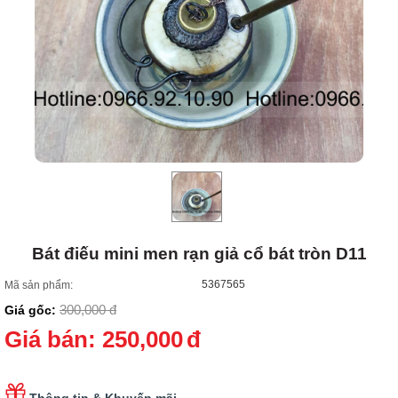
Bát điếu mini men rạn giả cổ bát tròn D11
5367565
Mã sản phẩm:
300,000
đ
Giá gốc:
Giá bán:
250,000
đ