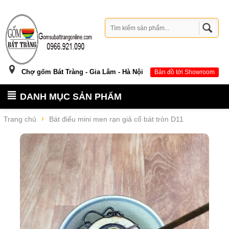
Chợ gốm Bát Tràng - Gia Lâm - Hà Nội
Bản đồ tới Showroom
DANH MỤC SẢN PHẨM
Trang chủ
Bát điếu mini men rạn giả cổ bát tròn D11