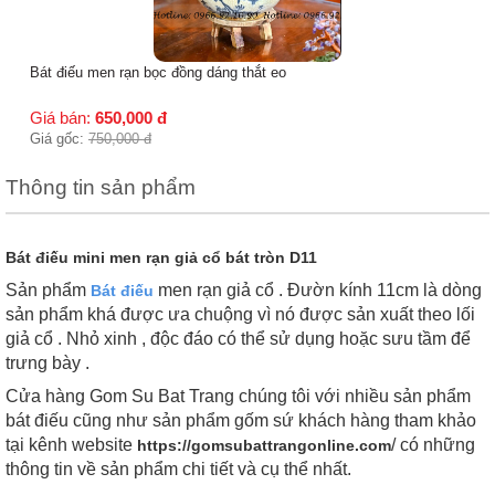
Bát điếu men rạn bọc đồng dáng thắt eo
Giá bán:
650,000
đ
Giá gốc:
750,000
đ
Thông tin sản phẩm
Bát điếu mini men rạn giả cổ bát tròn D11
Sản phẩm
men rạn giả cổ . Đườn kính 11cm là dòng
Bát điếu
sản phẩm khá được ưa chuộng vì nó được sản xuất theo lối
giả cổ . Nhỏ xinh , độc đáo có thể sử dụng hoặc sưu tầm để
trưng bày .
Cửa hàng Gom Su Bat Trang chúng tôi với nhiều sản phẩm
bát điếu cũng như sản phẩm gốm sứ khách hàng tham khảo
tại kênh website
/ có những
https://gomsubattrangonline.com
thông tin về sản phẩm chi tiết và cụ thể nhất.