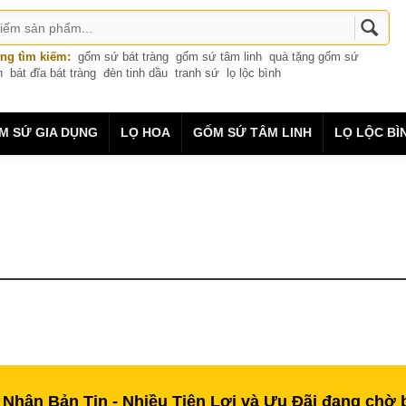
ng tìm kiếm:
gốm sứ bát tràng
gốm sứ tâm linh
quà tặng gốm sứ
n
bát đĩa bát tràng
đèn tinh dầu
tranh sứ
lọ lộc bình
M SỨ GIA DỤNG
LỌ HOA
GỐM SỨ TÂM LINH
LỌ LỘC BÌ
 Nhận Bản Tin - Nhiều Tiện Lợi và Ưu Đãi đang chờ 