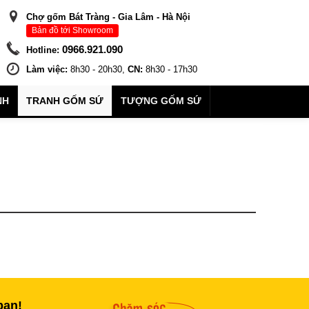
Chợ gốm Bát Tràng - Gia Lâm - Hà Nội
Bản đồ tới Showroom
0966.921.090
Hotline:
Làm việc:
8h30 - 20h30,
CN:
8h30 - 17h30
NH
TRANH GỐM SỨ
TƯỢNG GỐM SỨ
bạn!