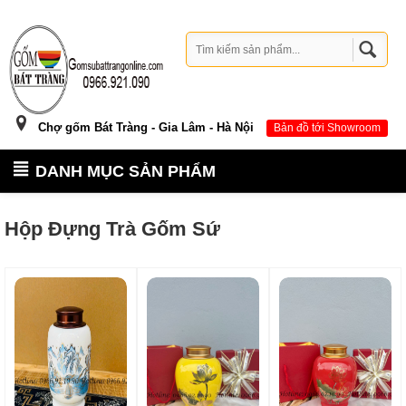
Chợ gốm Bát Tràng - Gia Lâm - Hà Nội
Bản đồ tới Showroom
DANH MỤC SẢN PHẨM
Hộp Đựng Trà Gốm Sứ