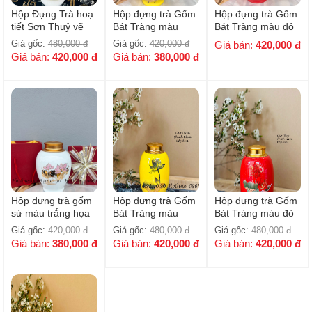
Hộp Đựng Trà hoạ
Hộp đựng trà Gốm
Hộp đựng trà Gốm
tiết Sơn Thuỷ vẽ
Bát Tràng màu
Bát Tràng màu đỏ
vàng
vàng họa tiết hoa
họa tiết hoa sen -
Giá gốc:
480,000
đ
Giá gốc:
420,000
đ
Giá bán:
420,000
đ
sen - HKH006
HKH005
Giá bán:
420,000
đ
Giá bán:
380,000
đ
Hộp đựng trà gốm
Hộp đựng trà Gốm
Hộp đựng trà Gốm
sứ màu trắng họa
Bát Tràng màu
Bát Tràng màu đỏ
tiết hoa sen hồng -
vàng họa tiết hoa
họa tiết hoa sen -
Giá gốc:
420,000
đ
Giá gốc:
480,000
đ
Giá gốc:
480,000
đ
HKH004
Sen - HKH003
HKH002
Giá bán:
380,000
đ
Giá bán:
420,000
đ
Giá bán:
420,000
đ