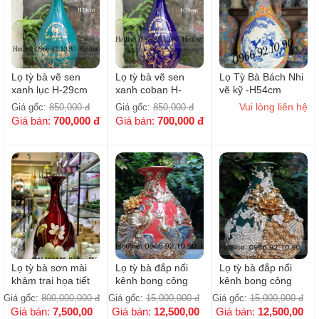
Lọ tỳ bà vẽ sen
Lọ tỳ bà vẽ sen
Lọ Tỳ Bà Bách Nhi
xanh lục H-29cm
xanh coban H-
vẽ kỹ -H54cm
29cm
Vui lòng liên hệ
Giá gốc:
850,000
đ
Giá gốc:
850,000
đ
Giá bán:
700,000
đ
Giá bán:
700,000
đ
Lọ tỳ bà sơn mài
Lọ tỳ bà đắp nổi
Lọ tỳ bà đắp nổi
khảm trai họa tiết
kênh bong công
kênh bong công
sen cao cấp Bát
đào vẽ vàng cao
đào vẽ vàng cao
Giá gốc:
800,000,000
đ
Giá gốc:
15,000,000
đ
Giá gốc:
15,000,000
đ
Tràng H87cm
cấp Bát Tràng -
cấp Bát Tràng -
Giá bán:
7,500,00
Giá bán:
12,500,00
Giá bán:
12,500,00