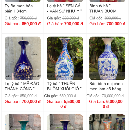
Tỳ Bà men hỏa
Lọ tỳ bà " SEN CÁ
Bình tỳ bà "
biến H34cm
- VẠN SỰ NHƯ Ý "
THUẬN BUỒM
- Đủ màu - H29cm
XUÔI GIÓ " đủ
Giá gốc:
750,000
đ
Giá gốc:
850,000
đ
Giá gốc:
800,000
đ
màu - H29cm
Giá bán:
650,000
đ
Giá bán:
700,000
đ
Giá bán:
700,000
đ
Lọ tỳ bà " MÃ ĐÁO
Tỳ bà " THUẬN
Bảo bình nhị cảnh
THÀNH CÔNG "
BUỒM XUÔI GIÓ "
men lam cổ hàng
các màu - H29cm
nhị cảnh - men lam
khử - H63cm
Giá gốc:
850,000
đ
Giá gốc:
650,000
đ
Giá gốc:
70,000,000
đ
cổ hàng khử -
Giá bán:
700,000
đ
Giá bán:
5,500,00
Giá bán:
6,000,00
H60cm
0
đ
0
đ