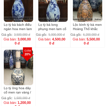
Lọ tỳ bà bách điểu
Lọ tỳ bà long
Lộc bình tỳ bà men
ngàn hoa men lam
phụng men lam cổ
Hoàng Thổ khắc
cổ cao cấp H45cm
H55cm D30cm
nổi Phù Dung cực
Giá gốc:
3,500,000
đ
Giá gốc:
5,000,000
đ
Giá gốc:
6,200,000
đ
D25cm
cầu kỳ 75cm( giá
Giá bán:
3,000,00
Giá bán:
4,500,00
Giá bán:
5,500,00
cho 1 bình )
0
đ
0
đ
0
đ
GIẢM
20%
Lọ tỳ ông hoa dây
cổ men rạn vàng /
H42cm- D30cm
Giá gốc:
1,500,000
đ
Giá bán:
1,200,00