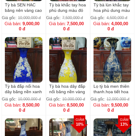
Tỳ bà SEN HẠC
Tỳ bà khắc tay hoa
Tỳ bà lùn khắc tay
băng nên vàng cao
phù dung màu đỏ
hoa phù dung màu
cấp
tràm
Giá gốc:
10,000,000
đ
Giá gốc:
7,500,000
đ
Giá gốc:
4,500,000
đ
Giá bán:
9,000,00
Giá bán:
7,500,00
Giá bán:
4,000,00
0
đ
0
đ
0
đ
Tỳ bà đắp nổi hoa
Tỳ bà hoa dây đắp
Lọ tỳ bà men thiên
dây băng nền xanh
nổi băng nền vàng
thanh.họa tiết hoa
vẽ vàng kim
vẽ vàng kim
dây vẽ vàng
Giá gốc:
10,000,000
đ
Giá gốc:
10,000,000
đ
Giá gốc:
12,000,000
đ
Giá bán:
8,500,00
Giá bán:
8,500,00
Giá bán:
9,500,00
0
đ
0
đ
0
đ
GIẢM
GIẢM
10%
13%