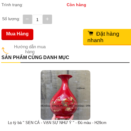
Trình trạng:
Còn hàng
−
+
Số lượng:
Đặt hàng
Mua Hàng
nhanh
Hướng dẫn mua
hàng
SẢN PHẨM CÙNG DANH MỤC
Bình tỳ bà " THUẬN BUỒM XUÔI GIÓ " đủ màu - H29cm
Giá bán:
700,000
đ
Giá gốc:
800,000
đ