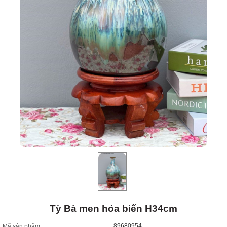
Tỳ Bà men hỏa biến H34cm
89680954
Mã sản phẩm: