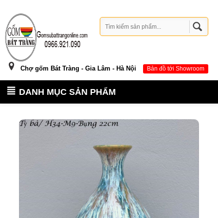
Chợ gốm Bát Tràng - Gia Lâm - Hà Nội
Bản đồ tới Showroom
DANH MỤC SẢN PHẨM