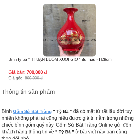
Lọ tỳ bà " MÃ ĐÁO THÀNH CÔNG " các màu - H29cm
Giá bán:
700,000
đ
Giá gốc:
850,000
đ
Thông tin sản phẩm
Bình
đã có mặt từ rất lâu đời tuy
Gốm Sứ Bát Tràng
" Tỳ Bà "
nhiên không phải ai cũng hiểu được giá trị nằm trong những
chiếc bình gốm quý này. Gốm Sứ Bát Tràng Online gửi đến
khách hàng thông tin về
ở bài viết này bạn cùng
" Tỳ Bà "
theo dõi nhé.