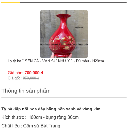
Bình tỳ bà " THUẬN BUỒM XUÔI GIÓ " đủ màu - H29cm
Giá bán:
700,000
đ
Giá gốc:
800,000
đ
cm
Thông tin sản phẩm
Tỳ bà đắp nổi hoa dây băng nền xanh vẽ vàng kim
Kích thước : H60cm - bụng rộng 30cm
Chất liệu : Gốm sứ Bát Tràng