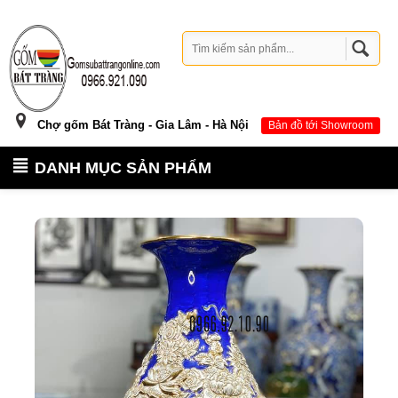
Chợ gốm Bát Tràng - Gia Lâm - Hà Nội
Bản đồ tới Showroom
DANH MỤC SẢN PHẨM