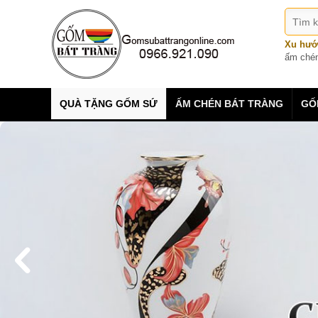
Xu hướ
ấm ché
QUÀ TẶNG GỐM SỨ
ẤM CHÉN BÁT TRÀNG
GỐ