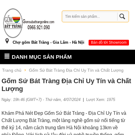
Chợ gốm Bát Tràng - Gia Lâm - Hà Nội
Bản đồ tới Showroom
DANH MỤC SẢN PHẨM
Trang chủ
Gốm Sứ Bát Tràng Địa Chỉ Uy Tín và Chất Lượng
Gốm Sứ Bát Tràng Địa Chỉ Uy Tín và Chất
Lượng
Ngày:
19h:46 (GMT+7) - Thứ năm, 4/07/2024
|
Lượt Xem:
1975
Khám Phá Nét Đẹp Gốm Sứ Bát Tràng - Địa Chỉ Uy Tín và
Chất Lượng Bát Tràng, một làng nghề gốm sứ nổi tiếng từ
thế kỷ 14, nằm cách trung tâm Hà Nội khoảng 13km về
phía Đông. Với lịch sử lâu đời và nghề truyền thống, gốm