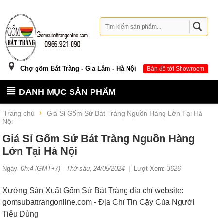
Chợ gốm Bát Tràng - Gia Lâm - Hà Nội
Bản đồ tới Showroom
DANH MỤC SẢN PHẨM
Trang chủ
Giá Sỉ Gốm Sứ Bát Tràng Nguồn Hàng Lớn Tại Hà
Nội
Giá Sỉ Gốm Sứ Bát Tràng Nguồn Hàng
Lớn Tại Hà Nội
Ngày:
0h:4 (GMT+7) - Thứ sáu, 24/05/2024
|
Lượt Xem:
3626
Xưởng Sản Xuất Gốm Sứ Bát Tràng địa chỉ website:
gomsubattrangonline.com - Địa Chỉ Tin Cậy Của Người
Tiêu Dùng