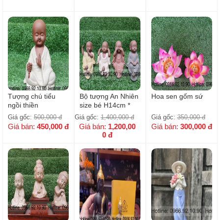
Tượng chú tiểu
Bộ tượng An Nhiên
Hoa sen gốm sứ
ngồi thiền
size bé H14cm *
7cm
Giá gốc:
500,000
đ
Giá gốc:
1,400,000
đ
Giá gốc:
350,000
đ
Giá bán:
450,000
đ
Giá bán:
1,200,00
Giá bán:
300,000
đ
0
đ