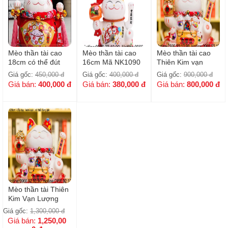
Mèo thần tài cao
Mèo thần tài cao
Mèo thần tài cao
18cm có thể đút
16cm Mã NK1090
Thiên Kim vạn
tiền tiết kiệm mã
Lượng 25cm mã
Giá gốc:
450,000
đ
Giá gốc:
400,000
đ
Giá gốc:
900,000
đ
NK0000
NK0508
Giá bán:
400,000
đ
Giá bán:
380,000
đ
Giá bán:
800,000
đ
Mèo thần tài Thiên
Kim Vạn Lượng
cao 28cm mã
Giá gốc:
1,300,000
đ
NK1098
Giá bán:
1,250,00