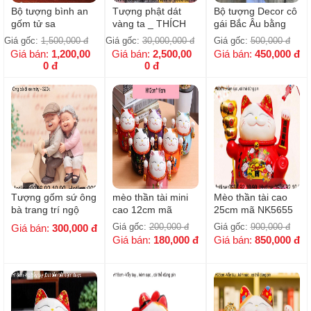
Bộ tượng bình an
Tượng phật dát
Bộ tượng Decor cô
gốm tử sa
vàng ta _ THÍCH
gái Bắc Âu bằng
CA MẪU NI
gốm sứ cao cấp
Giá gốc:
1,500,000
đ
Giá gốc:
30,000,000
đ
Giá gốc:
500,000
đ
Giá bán:
1,200,00
Giá bán:
2,500,00
Giá bán:
450,000
đ
0
đ
0
đ
Tượng gốm sứ ông
mèo thần tài mini
Mèo thần tài cao
bà trang trí ngộ
cao 12cm mã
25cm mã NK5655
nghĩnh ( mẫu mới )
NK6666
Giá gốc:
200,000
đ
Giá gốc:
900,000
đ
Giá bán:
300,000
đ
Giá bán:
180,000
đ
Giá bán:
850,000
đ