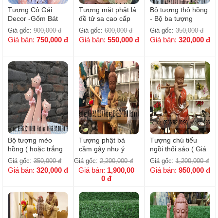
Tượng Cô Gái
Tượng mặt phật lá
Bộ tượng thỏ hồng
Decor -Gốm Bát
đề tử sa cao cấp
- Bộ ba tượng
Tràng
Bát Tràng -
Giá gốc:
900,000
đ
Giá gốc:
600,000
đ
Giá gốc:
350,000
đ
H22cm/ Dát vàng
Giá bán:
750,000
đ
Giá bán:
550,000
đ
Giá bán:
320,000
đ
Bộ tượng mèo
Tượng phật bà
Tượng chú tiểu
hồng ( hoặc trắng
cầm gậy như ý
ngồi thổi sáo ( Giá
)- Bộ ba tượng
gốm sứ - H28cm
chưa kèm kệ )
Giá gốc:
350,000
đ
Giá gốc:
2,200,000
đ
Giá gốc:
1,200,000
đ
rộng 12cm
Giá bán:
320,000
đ
Giá bán:
1,900,00
Giá bán:
950,000
đ
0
đ