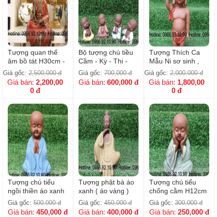
Tượng quan thế
Bộ tượng chú tiều
Tượng Thích Ca
âm bồ tát H30cm -
Cầm - Kỳ - Thi -
Mẫu Ni sơ sinh ,
Rộng 20cm
Họa
tượng phật đản
Giá gốc:
2,500,000
đ
Giá gốc:
700,000
đ
Giá gốc:
2,000,000
đ
sinh H30cm - Rộng
Giá bán:
2,200,00
Giá bán:
600,000
đ
Giá bán:
1,800,00
13cm
0
đ
0
đ
Tượng chú tiểu
Tượng phật bà áo
Tượng chú tiểu
ngồi thiền áo xanh
xanh ( áo vàng )
chống cằm H12cm
( Mẫu số 3 )
H18cm * 8cm
_ rộng 8cm
Giá gốc:
500,000
đ
Giá gốc:
450,000
đ
Giá gốc:
300,000
đ
H18cm * 9cm
Giá bán:
450,000
đ
Giá bán:
400,000
đ
Giá bán:
250,000
đ