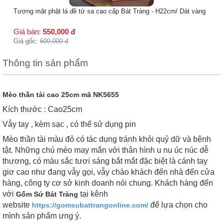
Tượng mặt phật lá đề tử sa cao cấp Bát Tràng - H22cm/ Dát vàng
Giá bán:
550,000
đ
Giá gốc:
600,000
đ
Thông tin sản phẩm
Mèo thần tài cao 25cm mã NK5655
Kích thước : Cao25cm
Vẫy tay , kèm sạc , có thể sử dụng pin
Mèo thần tài màu đỏ có tác dụng tránh khỏi quỷ dữ và bệnh
tật. Những chú mèo may mắn với thân hình u nu úc núc dễ
thương, có màu sắc tươi sáng bắt mắt đặc biệt là cánh tay
giơ cao như đang vẫy gọi, vẫy chào khách đến nhà đến cửa
hàng, công ty cơ sở kinh doanh nói chung. Khách hàng đến
với
tại kênh
Gốm Sứ Bát Tràng
website
để lựa chọn cho
https://gomsubattrangonline.com/
mình sản phẩm ưng ý.