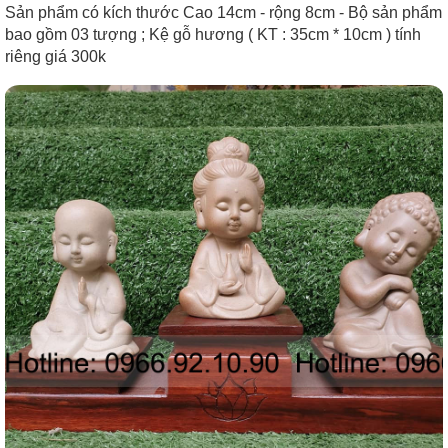
Sản phẩm có kích thước Cao 14cm - rộng 8cm - Bộ sản phẩm
bao gồm 03 tượng ; Kệ gỗ hương ( KT : 35cm * 10cm ) tính
riêng giá 300k