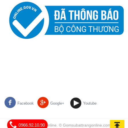
Facebook
Google+
Youtube
0966.92.10.90
Gốm Sứ Bát Tràng Online. © Gomsubattrangonline.com | All