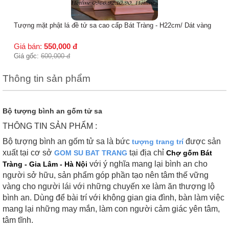
Tượng mặt phật lá đề tử sa cao cấp Bát Tràng - H22cm/ Dát vàng
Giá bán:
550,000
đ
Giá gốc:
600,000
đ
Thông tin sản phẩm
Bộ tượng bình an gốm tử sa
THÔNG TIN SẢN PHẨM :
Bộ tượng bình an gốm tử sa là bức
được sản
tượng trang trí
xuất tại cơ sở
tại địa chỉ
GOM SU BAT TRANG
Chợ gốm Bát
với ý nghĩa mang lại bình an cho
Tràng - Gia Lâm - Hà Nội
người sở hữu, sản phẩm góp phần tạo nên tâm thế vững
vàng cho người lái với những chuyến xe làm ăn thượng lộ
bình an. Dùng để bài trí với không gian gia đình, bàn làm việc
mang lại những may mắn, làm con người cảm giác yên tâm,
tâm tĩnh.