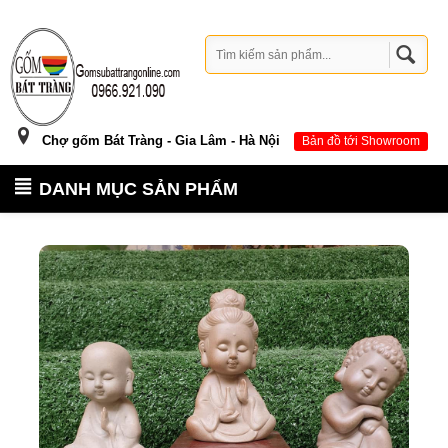
Chợ gốm Bát Tràng - Gia Lâm - Hà Nội
Bản đồ tới Showroom
DANH MỤC SẢN PHẨM