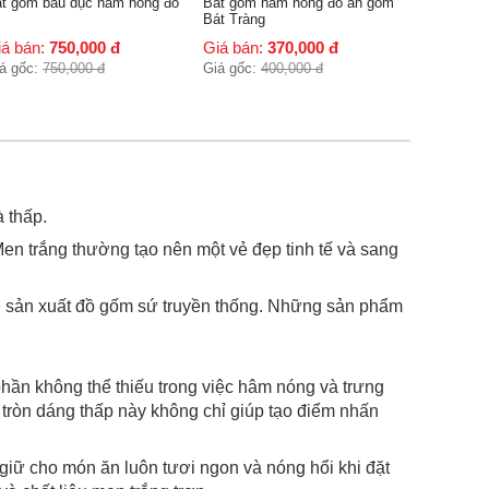
t gốm hâm nóng đồ ăn gốm
t Tràng
iá bán:
370,000
đ
á gốc:
400,000
đ
 thấp.
en trắng thường tạo nên một vẻ đẹp tinh tế và sang
về sản xuất đồ gốm sứ truyền thống. Những sản phẩm
phần không thể thiếu trong việc hâm nóng và trưng
 tròn dáng thấp này không chỉ giúp tạo điểm nhấn
giữ cho món ăn luôn tươi ngon và nóng hổi khi đặt