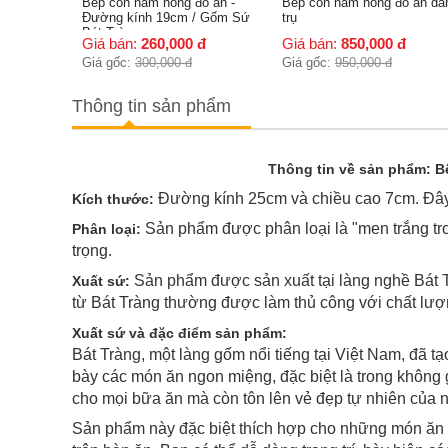
ồ ăn -
Bếp cồn hâm nóng đồ ăn dáng
Bếp cồn hâm nóng đồ ăn g
/ Gốm Sứ
trụ
Bát Tràng men kem hoa sen
có nắp
đ
Giá bán:
850,000
đ
Giá bán:
400,000
đ
Giá gốc:
950,000
đ
Giá gốc:
450,000
đ
Thông tin sản phẩm
Thông tin về sản phẩm: Bếp cồn tròn dá
Đường kính 25cm và chiều cao 7cm. Đây l
Kích thước:
Sản phẩm được phân loại là "men trắng tr
Phân loại:
trọng.
Sản phẩm được sản xuất tại làng nghề Bát T
Xuất sứ:
từ Bát Tràng thường được làm thủ công với chất lượng
Xuất sứ và đặc điểm sản phẩm:
Bát Tràng, một làng gốm nổi tiếng tại Việt Nam, đã 
bày các món ăn ngon miệng, đặc biệt là trong không 
cho mọi bữa ăn mà còn tôn lên vẻ đẹp tự nhiên của
Sản phẩm này đặc biệt thích hợp cho những món ăn nh