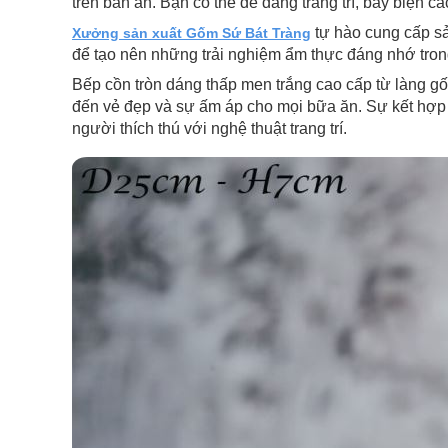
trên bàn ăn. Bạn có thể dễ dàng trang trí, bày biện c
tự hào cung cấp sả
Xưởng sản xuất Gốm Sứ Bát Tràng
để tạo nên những trải nghiệm ẩm thực đáng nhớ tron
Bếp cồn tròn dáng thấp men trắng cao cấp từ làng g
đến vẻ đẹp và sự ấm áp cho mọi bữa ăn. Sự kết hợp
người thích thú với nghệ thuật trang trí.