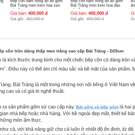
ốm
Bếp cồn hâm nóng đồ ăn gốm
Bát gốm bầu dục hâm nóng đồ
Bá
Bát Tràng men kem hoa đào
ăn
Bá
có nắp
Giá bán:
400,000
đ
Giá bán:
750,000
đ
G
Giá gốc:
450,000
đ
Giá gốc:
750,000
đ
Gi
ng thấp men trắng cao cấp Bát Tràng - D25cm
à kích thước trung bình cho một chiếc bếp cồn có dáng tròn và
ơn". Điều này có thể ám chỉ màu sắc và bề mặt của sản phẩm. M
ràng. Bát Tràng là một trong những nơi nổi tiếng ở Việt Nam 
 cao và có giá trị nghệ thuật.
tạo ra sản phẩm gốm sứ cao cấp này.
là hai 
Bát gốm và bếp gốm
gian nhà bếp hoặc nhà hàng. Với bề ngoài đẹp mắt, thiết kế bát
 những món ẩm thực.
ư cá, với khả năng giữ cho cá luôn ở nhiệt độ ổn định, từ đó 