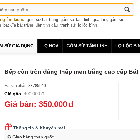
ng tìm kiếm:
gốm sứ bát tràng
gốm sứ tâm linh
quà tặng gốm sứ
n
bát đĩa bát tràng
đèn tinh dầu
tranh sứ
lọ lộc bình
M SỨ GIA DỤNG
LỌ HOA
GỐM SỨ TÂM LINH
LỌ LỘC BÌ
Bếp cồn tròn dáng thấp men trắng cao cấp Bát
Mã sản phẩm:
88785940
400,000
đ
Giá gốc:
Giá bán:
350,000
đ
Thông tin & Khuyến mãi
✪ Giao hàng toàn quốc