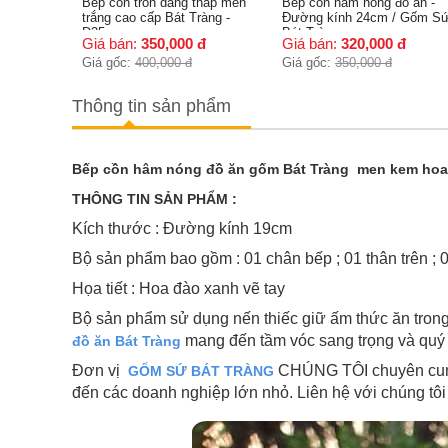
thấp men
Bếp cồn hâm nóng đồ ăn -
Bếp cồn hâm nóng đồ ăn -
ràng -
Đường kính 24cm / Gốm Sứ
Đường kính 21cm / Gốm S
Bát Tràng
Bát Tràng
đ
Giá bán:
320,000
đ
Giá bán:
300,000
đ
Giá gốc:
350,000
đ
Giá gốc:
330,000
đ
Thông tin sản phẩm
Bếp cồn hâm nóng đồ ăn gốm Bát Tràng men kem hoa
THÔNG TIN SẢN PHẨM :
Kích thước : Đường kính 19cm
Bộ sản phẩm bao gồm : 01 chân bếp ; 01 thân trên ;
Họa tiết : Hoa đào xanh vẽ tay
Bộ sản phẩm sử dụng nến thiếc giữ ấm thức ăn tron
mang đến tầm vóc sang trọng và quý
đồ ăn Bát Tràng
Đơn vị
CHÚNG TÔI chuyên cung 
GỐM SỨ BÁT TRÀNG
đến các doanh nghiệp lớn nhỏ. Liên hệ với chúng tô