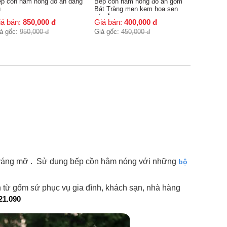
p cồn hâm nóng đồ ăn gốm
t Tràng men kem hoa sen
 nắp
iá bán:
400,000
đ
á gốc:
450,000
đ
ng váng mỡ . Sử dụng bếp cồn hâm nóng với những
bộ
ừ gốm sứ phục vụ gia đình, khách sạn, nhà hàng
21.090