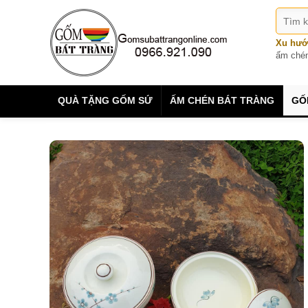
Xu hướ
ấm ché
QUÀ TẶNG GỐM SỨ
ẤM CHÉN BÁT TRÀNG
GỐ