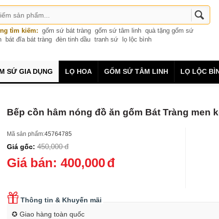
ng tìm kiếm:
gốm sứ bát tràng
gốm sứ tâm linh
quà tặng gốm sứ
n
bát đĩa bát tràng
đèn tinh dầu
tranh sứ
lọ lộc bình
M SỨ GIA DỤNG
LỌ HOA
GỐM SỨ TÂM LINH
LỌ LỘC BÌ
Bếp cồn hâm nóng đồ ăn gốm Bát Tràng men k
Mã sản phẩm:
45764785
450,000
đ
Giá gốc:
Giá bán:
400,000
đ
Thông tin & Khuyến mãi
✪ Giao hàng toàn quốc