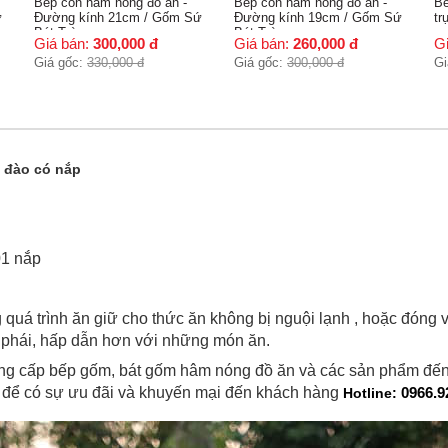
Bếp cồn hâm nóng đồ ăn -
Bếp cồn hâm nóng đồ ăn dáng
Bế
ứ
Đường kính 19cm / Gốm Sứ
trụ
Bá
Bát Tràng
có
Giá bán:
260,000
đ
Giá bán:
850,000
đ
G
Giá gốc:
300,000
đ
Giá gốc:
950,000
đ
Gi
 đào có nắp
 01 nắp
g quá trình ăn giữ cho thức ăn không bị nguội lạnh , hoặc đó
 phái, hấp dẫn hơn với những món ăn.
cấp bếp gốm, bát gốm hâm nóng đồ ăn và các sản phẩm đến t
i để có sự ưu đãi và khuyến mại đến khách hàng
0966.9
Hotline: