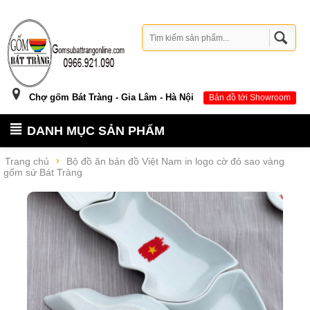
Chợ gốm Bát Tràng - Gia Lâm - Hà Nội
Bản đồ tới Showroom
DANH MỤC SẢN PHẨM
Trang chủ
Bộ đồ ăn bản đồ Việt Nam in logo cờ đỏ sao vàng
gốm sứ Bát Tràng