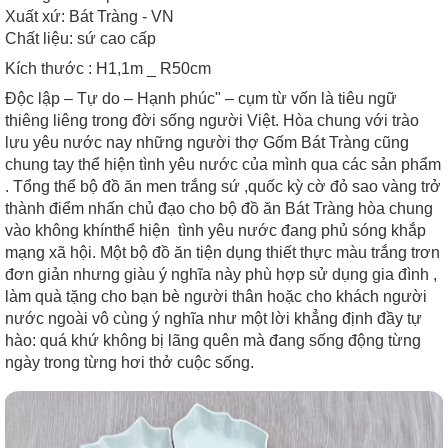
Xuất xứ: Bát Tràng - VN
Chất liệu: sứ cao cấp
Kích thước : H1,1m _ R50cm
Độc lập – Tự do – Hạnh phúc" – cụm từ vốn là tiêu ngữ
thiêng liêng trong đời sống người Việt. Hòa chung với trào
lưu yêu nước nay những người thợ Gốm Bát Tràng cũng
chung tay thể hiện tình yêu nước của mình qua các sản phẩm
. Tổng thể bộ đồ ăn men trắng sứ ,quốc kỳ cờ đỏ sao vàng trở
thành điểm nhấn chủ đạo cho bộ đồ ăn Bát Tràng hòa chung
vào không khínthể hiện tình yêu nước đang phủ sóng khắp
mạng xã hội. Một bộ đồ ăn tiện dụng thiết thực màu trắng trơn
đơn giản nhưng giàu ý nghĩa này phù hợp sử dụng gia đình ,
làm quà tặng cho bạn bè người thân hoặc cho khách người
nước ngoài vô cùng ý nghĩa như một lời khẳng định đầy tự
hào: quá khứ không bị lãng quên mà đang sống động từng
ngày trong từng hơi thở cuộc sống.