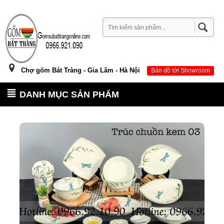
Chợ gốm Bát Tràng - Gia Lâm - Hà Nội
Bản đồ tới Showroom
DANH MỤC SẢN PHẨM