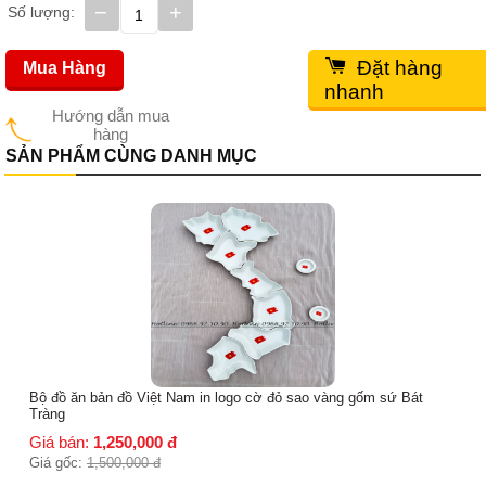
−
+
Số lượng:
Đặt hàng
Mua Hàng
nhanh
Hướng dẫn mua
hàng
SẢN PHẨM CÙNG DANH MỤC
Bộ đồ ăn bản đồ Việt Nam in logo cờ đỏ sao vàng gốm sứ Bát
Tràng
Giá bán:
1,250,000
đ
Giá gốc:
1,500,000
đ