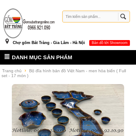
Chợ gốm Bát Tràng - Gia Lâm - Hà Nội
Bản đồ tới Showroom
DANH MỤC SẢN PHẨM
Trang chủ
Bộ đĩa hình bản đồ Việt Nam - men hỏa biến ( Full
set - 17 món )