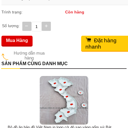
Trình trạng:
Còn hàng
−
+
Số lượng:
Đặt hàng
Mua Hàng
nhanh
Hướng dẫn mua
hàng
SẢN PHẨM CÙNG DANH MỤC
Bộ đĩa hoa mặt trời - MTA004 - Đường kính 55cm - 15 sản món
Giá bán:
1,350,000
đ
Giá gốc:
1,550,000
đ