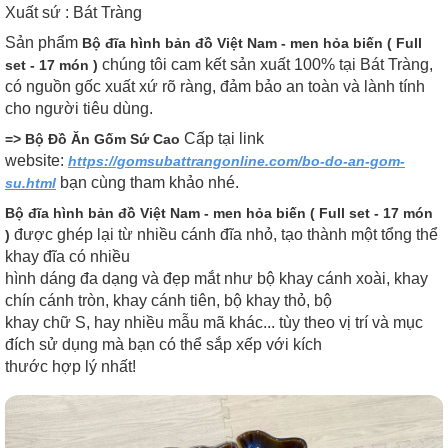
Xuất sứ : Bát Tràng
Sản phẩm
Bộ đĩa hình bản đồ Việt Nam - men hỏa biến ( Full
chúng tôi cam kết sản xuất 100% tại Bát Tràng,
set - 17 món )
có nguồn gốc xuất xứ rõ ràng, đảm bảo an toàn và lành tính
cho người tiêu dùng.
Cấp tại link
=> Bộ Đồ Ăn Gốm Sứ Cao
website:
https://gomsubattrangonline.com/bo-do-an-gom-
bạn cùng tham khảo nhé.
su.html
Bộ đĩa hình bản đồ Việt Nam - men hỏa biến ( Full set - 17 món
được ghép lại từ nhiều cánh đĩa nhỏ, tạo thành một tổng thể
)
khay đĩa có nhiều
hình dáng đa dạng và đẹp mắt như bộ khay cánh xoài, khay
chín cánh tròn, khay cánh tiên, bộ khay thỏ, bộ
khay chữ S, hay nhiều mẫu mã khác... tùy theo vị trí và mục
đích sử dụng mà bạn có thể sắp xếp với kích
thước hợp lý nhất!