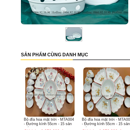
SẢN PHẨM CÙNG DANH MỤC
 - MTA004
Bộ đĩa hoa mặt trời - MTA003
Bộ đĩa hoa mặt trời - MTA00
- 15 sản
- Đường kính 55cm - 15 sản
Đường kính 55cm - 15 sản
món
món