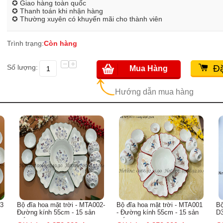
✪ Giao hàng toàn quốc
✪ Thanh toán khi nhận hàng
✪ Thường xuyên có khuyến mãi cho thành viên
Trình trạng:
Còn hàng
−
+
Số lượng:
Đặ
Mua Hàng
Hướng dẫn mua hàng
2-
Bộ đĩa hoa mặt trời - MTA001
Bộ đĩa mặt trắng sứ trắng -
Bộ
- Đường kính 55cm - 15 sản
D38cm
me
món
mó