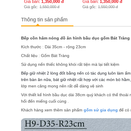
0
đ
Giá bán:
1,350,000
đ
Giá bán:
1,350,000
đ
đ
Giá gốc:
1,550,000
đ
Giá gốc:
1,550,000
đ
Thông tin sản phẩm
Bếp cồn hâm nóng đồ ăn hình bầu dục gốm Bát Tràng
Kích thước : Dài 35cm - rộng 23cm
Chất liệu : Gốm Bát Tràng
Sử dụng nến thiếc không khói rất tiện mà lại tiết kiệm
Bếp giữ nhiệt 2 lòng đốt bằng nến có tác dụng luôn làm ấm
trên bàn ăn nữa, bát giữ nhiệt rất hợp với các món bò hầm, 
lớp men căng mọng nên rất dễ dàng vệ sinh
Với thiết kế hình bầu dục dài 38cm quý khách có thể thoả
hổi đến miếng cuối cùng .
Khách hàng xem thêm sản phẩm
gốm sứ gia dụng
để có 