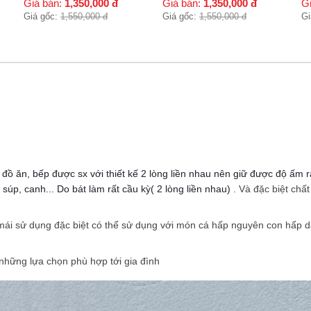
Giá bán:
1,350,000
đ
Giá bán:
400,000
đ
G
Giá gốc:
1,550,000
đ
Giá gốc:
480,000
đ
Gi
 đồ ăn, bếp được sx với thiết kế 2 lòng liền nhau nên giữ được độ ấm
súp, canh... Do bát làm rất cầu kỳ( 2 lòng liền nhau)
. Và đặc biệt chấ
i mái sử dụng đặc biệt có thể sử dụng với món cá hấp nguyên con hấp
những lựa chọn phù hợp tới gia đình