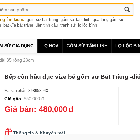
ng tìm kiếm:
gốm sứ bát tràng
gốm sứ tâm linh
quà tặng gốm sứ
n
bát đĩa bát tràng
đèn tinh dầu
tranh sứ
lọ lộc bình
M SỨ GIA DỤNG
LỌ HOA
GỐM SỨ TÂM LINH
LỌ LỘC BÌ
-dài 35 rộng 23cm
Bếp cồn bầu dục size bé gốm sứ Bát Tràng -dà
Mã sản phẩm:
898958043
550,000
đ
Giá gốc:
Giá bán:
480,000
đ
Thông tin & Khuyến mãi