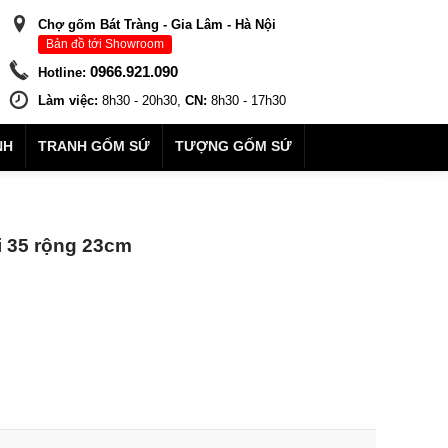
Chợ gốm Bát Tràng - Gia Lâm - Hà Nội
Bản đồ tới Showroom
0966.921.090
Hotline:
Làm việc:
8h30 - 20h30,
CN:
8h30 - 17h30
NH
TRANH GỐM SỨ
TƯỢNG GỐM SỨ
i 35 rộng 23cm