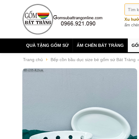
Xu hướ
ấm ché
QUÀ TẶNG GỐM SỨ
ẤM CHÉN BÁT TRÀNG
GỐ
Trang chủ
Bếp cồn bầu dục size bé gốm sứ Bát Tràng 