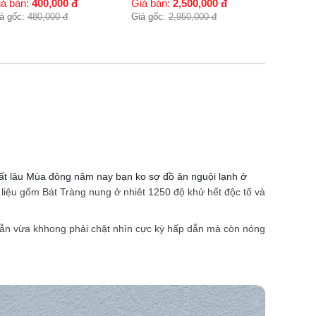
iá bán:
2,500,000
đ
á gốc:
2,950,000
đ
 rất lâu Mùa đông năm nay bạn ko sợ đồ ăn nguội lạnh ở
t liệu gốm Bát Tràng nung ở nhiêt 1250 độ khử hết độc tố và
 dẫn vừa khhong phải chặt nhìn cực kỳ hấp dẫn mà còn nóng