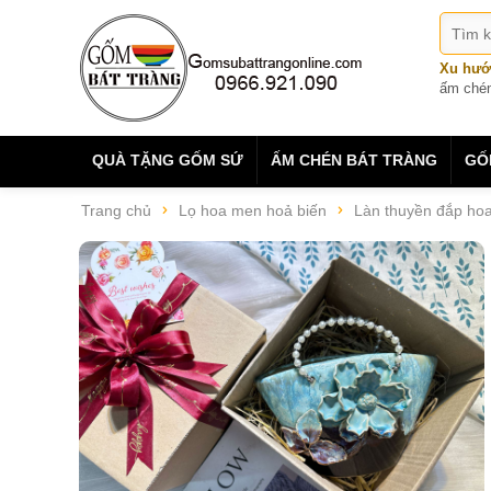
Xu hướ
ấm ché
QUÀ TẶNG GỐM SỨ
ẤM CHÉN BÁT TRÀNG
GỐ
Trang chủ
Lọ hoa men hoả biến
Làn thuyền đắp ho