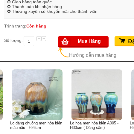
✪ Giao hàng toàn quốc
✪ Thanh toán khi nhận hàng
✪ Thường xuyên có khuyến mãi cho thành viên
Trình trạng:
Còn hàng
−
+
Số lượng:
Đặ
Mua Hàng
Hướng dẫn mua hàng
ến
Lọ hoa men hỏa biến A005 -
Lọ hoa men hỏa biến A005 -
Lọ
H30cm ( Dáng sâm)
H29cm ( Cả set )
H