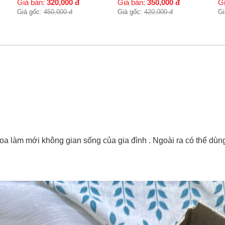
Giá bán:
350,000
đ
Giá bán:
800,000
đ
G
Giá gốc:
420,000
đ
Giá gốc:
900,000
đ
Gi
m hoa làm mới không gian sống của gia đình . Ngoài ra có thể d