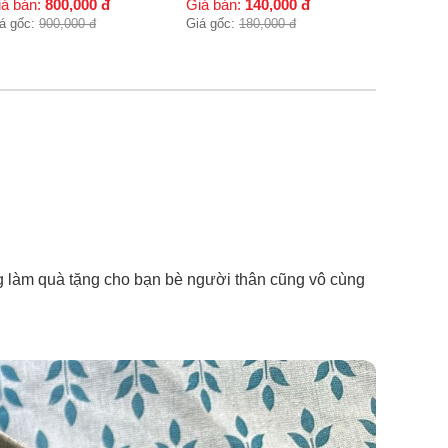
iá bán:
140,000
đ
á gốc:
180,000
đ
ùng làm quà tặng cho bạn bè người thân cũng vô cùng