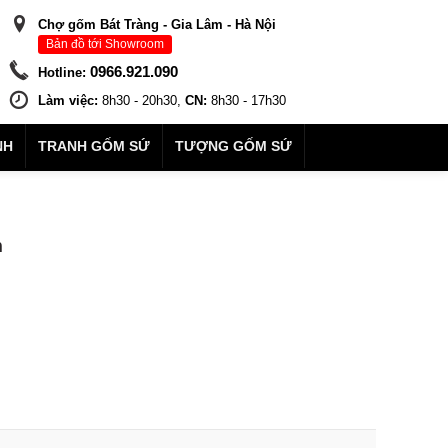
Chợ gốm Bát Tràng - Gia Lâm - Hà Nội
Bản đồ tới Showroom
0966.921.090
Hotline:
Làm việc:
8h30 - 20h30,
CN:
8h30 - 17h30
NH
TRANH GỐM SỨ
TƯỢNG GỐM SỨ
m