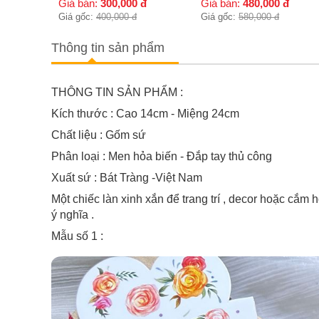
đ
Giá bán:
480,000
đ
Giá bán:
320,000
đ
Giá gốc:
580,000
đ
Giá gốc:
450,000
đ
Thông tin sản phẩm
THÔNG TIN SẢN PHẨM :
Kích thước : Cao 14cm - Miệng 24cm
Chất liệu : Gốm sứ
Phân loại : Men hỏa biến - Đắp tay thủ công
Xuất sứ : Bát Tràng -Việt Nam
Một chiếc làn xinh xắn để trang trí , decor hoặc cắ
ý nghĩa .
Mẫu số 1 :