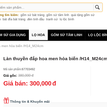
ng tìm kiếm:
gốm sứ bát tràng
gốm sứ tâm linh
quà tặng gốm sứ
n
bát đĩa bát tràng
đèn tinh dầu
tranh sứ
lọ lộc bình
M SỨ GIA DỤNG
LỌ HOA
GỐM SỨ TÂM LINH
LỌ LỘC BÌ
a men hỏa biến /H14_M24cm
Làn thuyền đắp hoa men hỏa biến /H14_M24c
Mã sản phẩm:
67703492
380,000
đ
Giá gốc:
Giá bán:
300,000
đ
Thông tin & Khuyến mãi