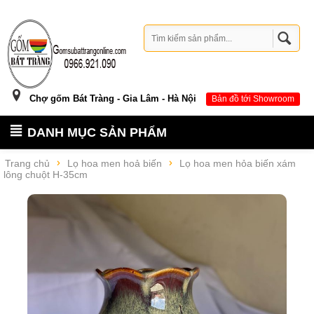
Chợ gốm Bát Tràng - Gia Lâm - Hà Nội
Bản đồ tới Showroom
DANH MỤC SẢN PHẨM
Trang chủ
Lọ hoa men hoả biến
Lọ hoa men hỏa biến xám
lông chuột H-35cm