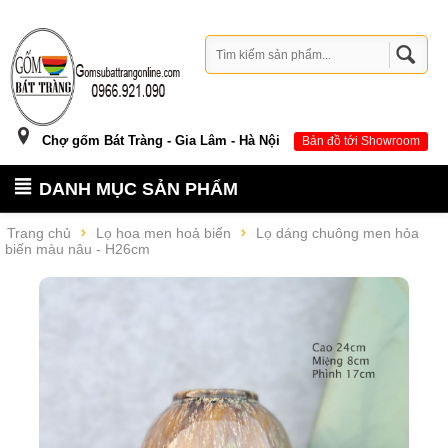
Chợ gốm Bát Tràng - Gia Lâm - Hà Nội
Bản đồ tới Showroom
DANH MỤC SẢN PHẨM
Trang chủ
Lọ hoa men hoả biến
Lọ dáng chuông men hỏa
biến màu nâu - H26cm