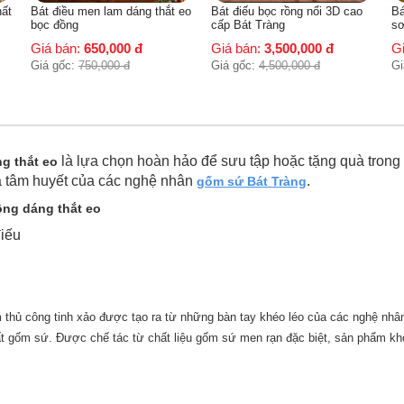
hất
Bát điều men lam dáng thắt eo
Bát điếu bọc rồng nổi 3D cao
Bá
bọc đồng
cấp Bát Tràng
sơ
Giá bán:
650,000
đ
Giá bán:
3,500,000
đ
G
Giá gốc:
750,000
đ
Giá gốc:
4,500,000
đ
Gi
là lựa chọn hoàn hảo để sưu tập hoặc tặng quà trong 
g thắt eo
và tâm huyết của các nghệ nhân
.
gốm sứ Bát Tràng
ồng dáng thắt eo
điếu
 thủ công tinh xảo được tạo ra từ những bàn tay khéo léo của các nghệ nh
xuất gốm sứ. Được chế tác từ chất liệu gốm sứ men rạn đặc biệt, sản phẩm 