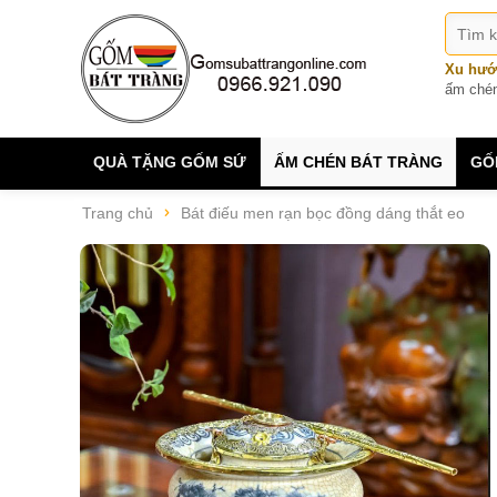
Xu hướ
ấm ché
QUÀ TẶNG GỐM SỨ
ẤM CHÉN BÁT TRÀNG
GỐ
Trang chủ
Bát điếu men rạn bọc đồng dáng thắt eo