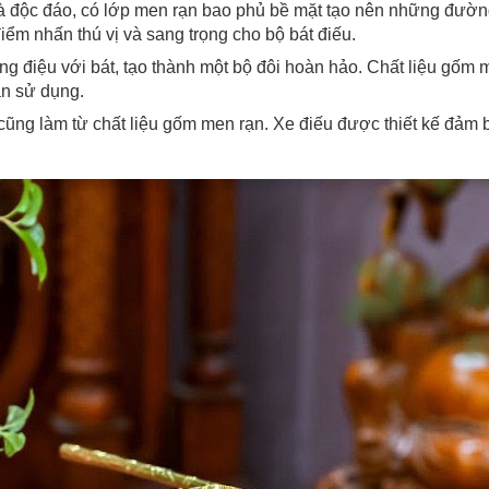
ế và độc đáo, có lớp men rạn bao phủ bề mặt tạo nên những đườ
iểm nhấn thú vị và sang trọng cho bộ bát điếu.
ồng điệu với bát, tạo thành một bộ đôi hoàn hảo. Chất liệu gốm
ần sử dụng.
, cũng làm từ chất liệu gốm men rạn. Xe điếu được thiết kế đảm