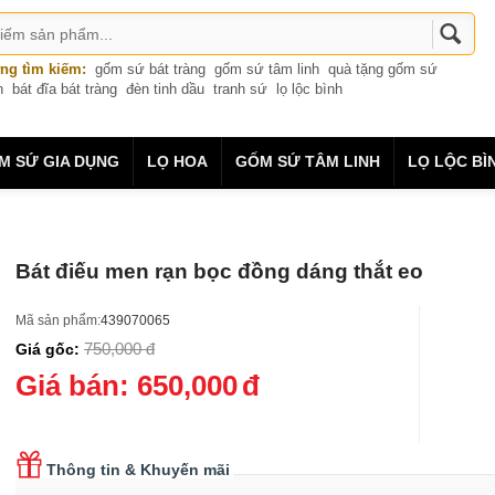
ng tìm kiếm:
gốm sứ bát tràng
gốm sứ tâm linh
quà tặng gốm sứ
n
bát đĩa bát tràng
đèn tinh dầu
tranh sứ
lọ lộc bình
M SỨ GIA DỤNG
LỌ HOA
GỐM SỨ TÂM LINH
LỌ LỘC BÌ
Bát điếu men rạn bọc đồng dáng thắt eo
Mã sản phẩm:
439070065
750,000
đ
Giá gốc:
Giá bán:
650,000
đ
Thông tin & Khuyến mãi