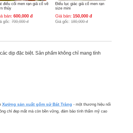
t điếu cối men rạn giả cổ vẽ
Điếu lục giác giả cổ men rạn
n thủy
size mini
iá bán:
600,000
đ
Giá bán:
150,000
đ
á gốc:
700,000
đ
Giá gốc:
180,000
đ
các dịp đặc biệt. Sản phẩm không chỉ mang tính
Xưởng sản xuất gốm sứ Bát Tràng
ân
- một thương hiệu nổi
không chỉ đẹp mắt mà còn bền vững, đảm bảo tính thẩm mỹ cao