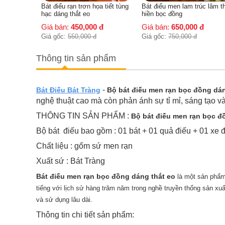
ạn bọc
Bát điếu rạn trơn họa tiết tùng
Bát điếu men lam trúc lâm t
hạc dáng thắt eo
hiền bọc đồng
đ
Giá bán:
450,000
đ
Giá bán:
650,000
đ
Giá gốc:
550,000
đ
Giá gốc:
750,000
đ
Thông tin sản phẩm
-
Bát Điếu Bát Tràng
Bộ bát điếu men rạn bọc đồng dán
nghệ thuật cao mà còn phản ánh sự tỉ mỉ, sáng tạo 
THÔNG TIN SẢN PHẨM :
Bộ bát điếu men rạn bọc đ
Bộ bát điếu bao gồm : 01 bát + 01 quả điếu + 01 xe 
Chất liệu : gốm sứ men rạn
Xuất sứ : Bát Tràng
Bát điếu men rạn bọc đồng dáng thắt eo
là một sản phẩm
tiếng với lịch sử hàng trăm năm trong nghề truyền thống sản 
và sử dụng lâu dài.
Thông tin chi tiết sản phẩm: