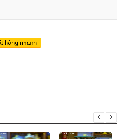
t hàng nhanh
Mai bình gốm sứ vẽ Sen sơn