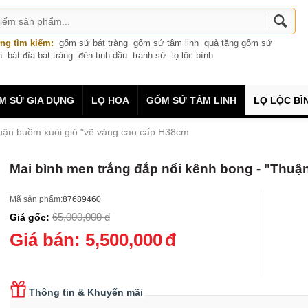
ng tìm kiếm:
gốm sứ bát tràng
gốm sứ tâm linh
quà tặng gốm sứ
n
bát đĩa bát tràng
đèn tinh dầu
tranh sứ
lọ lộc bình
M SỨ GIA DỤNG
LỌ HOA
GỐM SỨ TÂM LINH
LỌ LỘC BÌ
huận buồm xuôi gió "vẽ vàng cao cấp H38cm
Mai bình men trắng đắp nổi kênh bong - "Thu
Mã sản phẩm:
87689460
65,000,000
đ
Giá gốc:
Giá bán:
5,500,000
đ
Thông tin & Khuyến mãi