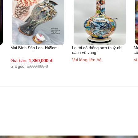
- H45cm
Lọ tỏi cổ thẳng sơn thuỷ nhị
Mai bình đắp nổi mã đáo t
cảnh vẽ vàng
công
Vui lòng liên hệ
Vui lòng liên hệ
000
đ
0
đ