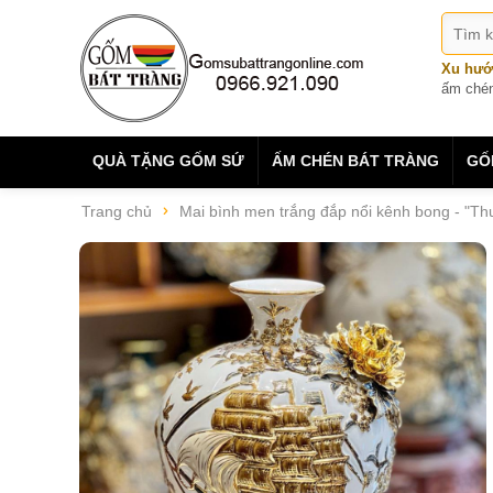
Xu hướ
ấm ché
QUÀ TẶNG GỐM SỨ
ẤM CHÉN BÁT TRÀNG
GỐ
Trang chủ
Mai bình men trắng đắp nổi kênh bong - "T