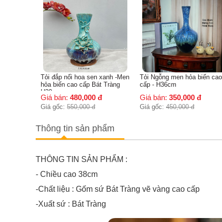
ổi hoa sen xanh -Men
Tỏi Ngỗng men hỏa biến cao
Mai Bình Đắp Lan
cao cấp Bát Tràng
cấp - H36cm
480,000
đ
Giá bán:
350,000
đ
Giá bán:
1,350,
550,000
đ
Giá gốc:
450,000
đ
Giá gốc:
1,600,00
Thông tin sản phẩm
THÔNG TIN SẢN PHẨM :
- Chiều cao 38cm
-Chất liệu : Gốm sứ Bát Tràng vẽ vàng cao cấp
-Xuất sứ : Bát Tràng