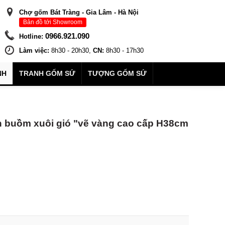
Chợ gốm Bát Tràng - Gia Lâm - Hà Nội
Bản đồ tới Showroom
0966.921.090
Hotline:
Làm việc:
8h30 - 20h30,
CN:
8h30 - 17h30
NH
TRANH GỐM SỨ
TƯỢNG GỐM SỨ
ận buồm xuôi gió "vẽ vàng cao cấp H38cm