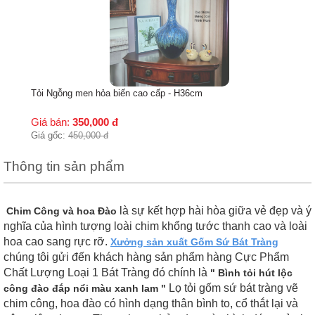
Tỏi Ngỗng men hỏa biến cao cấp - H36cm
Giá bán:
350,000
đ
Giá gốc:
450,000
đ
Thông tin sản phẩm
là sự kết hợp hài hòa giữa vẻ đẹp và ý
Chim Công và hoa Đào
nghĩa của hình tượng loài chim khổng tước thanh cao và loài
hoa cao sang rực rỡ.
Xưởng sản xuất Gốm Sứ Bát Tràng
chúng tôi gửi đến khách hàng sản phẩm hàng Cực Phẩm
Chất Lượng Loại 1 Bát Tràng đó chính là
" Bình tỏi hút lộc
Lọ tỏi gốm sứ bát tràng vẽ
công đào đắp nổi màu xanh lam "
chim công, hoa đào có hình dạng thân bình to, cổ thắt lại và