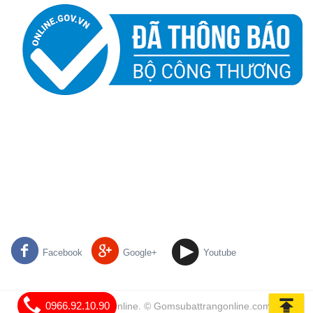
Facebook
Google+
Youtube
0966.92.10.90
Gốm Sứ Bát Tràng Online. © Gomsubattrangonline.com | All