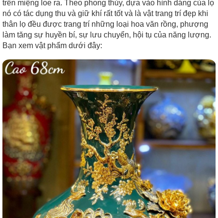
trên miệng loe ra. Theo phong thủy, dựa vào hình dáng của lọ
nó có tác dụng thu và giữ khí rất tốt và là vật trang trí đẹp khi
thân lọ đều được trang trí những loại hoa văn rồng, phượng
làm tăng sự huyền bí, sự lưu chuyển, hội tụ của năng lượng.
Bạn xem vật phẩm dưới đây: