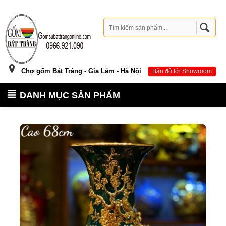
Chợ gốm Bát Tràng - Gia Lâm - Hà Nội
Bản đồ tới Showroom
DANH MỤC SẢN PHẨM