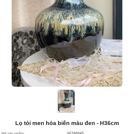
Lọ tỏi men hỏa biến màu đen - H36cm
56746845
Mã sản phẩm: