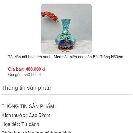
Tỏi Ngỗng men hỏa biến cao cấp - H36cm
Giá bán:
350,000
đ
Giá gốc:
450,000
đ
g H30cm
Thông tin sản phẩm
THÔNG TIN SẢN PHẨM :
Kích thước : Cao 52cm
Họa tiết : Tứ cảnh