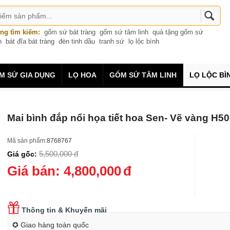
ng tìm kiếm:
gốm sứ bát tràng
gốm sứ tâm linh
quà tặng gốm sứ
n
bát đĩa bát tràng
đèn tinh dầu
tranh sứ
lọ lộc bình
M SỨ GIA DỤNG
LỌ HOA
GỐM SỨ TÂM LINH
LỌ LỘC BÌ
Mai bình đắp nổi họa tiết hoa Sen- Vẽ vàng H5
Mã sản phẩm:
8768767
5,500,000
đ
Giá gốc:
Giá bán:
4,800,000
đ
Thông tin & Khuyến mãi
✪ Giao hàng toàn quốc