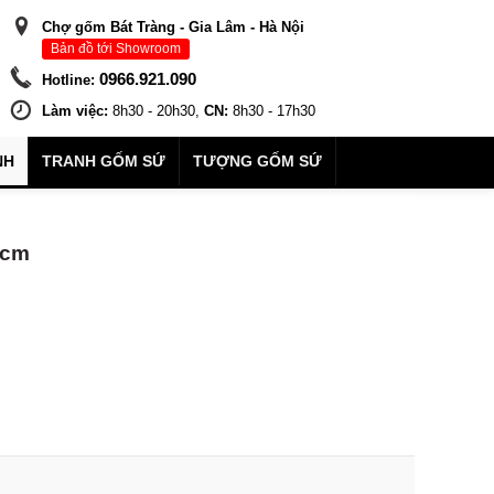
Chợ gốm Bát Tràng - Gia Lâm - Hà Nội
Bản đồ tới Showroom
0966.921.090
Hotline:
Làm việc:
8h30 - 20h30,
CN:
8h30 - 17h30
NH
TRANH GỐM SỨ
TƯỢNG GỐM SỨ
0cm