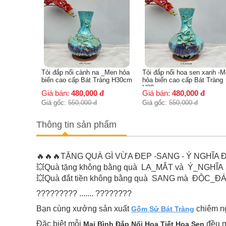
a _Men hỏa
Tỏi đắp nổi hoa sen xanh -Men
Tỏi Ngỗng men hỏa biến ca
Tràng H30cm
hỏa biến cao cấp Bát Tràng
cấp - H36cm
H30cm
đ
Giá bán:
480,000
đ
Giá bán:
350,000
đ
Giá gốc:
550,000
đ
Giá gốc:
450,000
đ
Thông tin sản phẩm
🔥🔥🔥TẶNG QUÀ GÌ VỪA ĐẸP -SANG - Ý NGHĨA Đ
💥Quà tặng không bằng quà LẠ_MẮT và Ý_NGHĨA
💥Quà đắt tiền không bằng quà SANG mà ĐỘC_Đ
????????? ....... ????????
Bạn cùng xưởng sản xuất
chiêm ng
Gốm Sứ Bát Tràng
Đặc biệt mỗi
đều m
Mai Bình Đắp Nổi Họa Tiết Hoa Sen