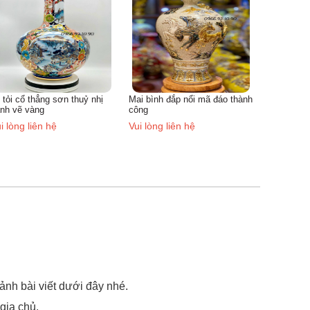
Vui lòng liên hệ
Vui lòng 
ai bình đắp nổi mã đáo thành
ông
ui lòng liên hệ
nh bài viết dưới đây nhé.
 gia chủ.