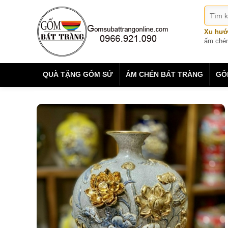
Xu hướ
ấm ché
QUÀ TẶNG GỐM SỨ
ẤM CHÉN BÁT TRÀNG
GỐ