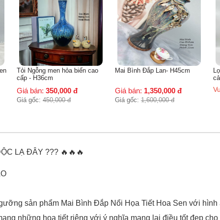
o
Mai Bình Đắp Lan- H45cm
Lọ tỏi cổ thẳng sơn thuỷ nhị
M
cảnh vẽ vàng
c
Vui lòng liên hệ
V
Giá bán:
1,350,000
đ
Giá gốc:
1,600,000
đ
ỘC LẠ ĐÂY ??? 🔥🔥🔥
ÁO
ưỡng sản phẩm Mai Bình Đắp Nổi Họa Tiết Hoa Sen với hình ả
ang những hoạ tiết riêng với ý nghĩa mang lại điều tốt đẹp cho