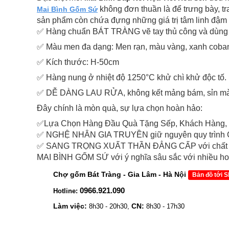
không đơn thuần là để trưng bày, tr
Mai Bình Gốm Sứ
sản phẩm còn chứa đựng những giá trị tâm linh đậm 
✅ Hàng chuẩn BÁT TRÀNG vẽ tay thủ công và dùng 
✅ Màu men đa dạng: Men rạn, màu vàng, xanh coban
✅ Kích thước: H-50cm
✅ Hàng nung ở nhiệt độ 1250°C khử chì khử độc tố.
✅ DỄ DÀNG LAU RỬA, không kết mảng bám, sỉn mà
Đây chính là mòn quà, sự lựa chọn hoàn hảo:
✅Lựa Chọn Hàng Đầu Quà Tặng Sếp, Khách Hàng, Đ
✅ NGHỆ NHÂN GIA TRUYỀN giữ nguyên quy trình CHẾ
✅ SANG TRỌNG XUẤT THẦN ĐẲNG CẤP với chất li
MAI BÌNH GỐM SỨ với ý nghĩa sâu sắc với nhiều hoa
Chợ gốm Bát Tràng - Gia Lâm - Hà Nội
Bản đồ tới 
0966.921.090
Hotline:
Làm việc:
CN:
8h30 - 20h30,
8h30 - 17h30