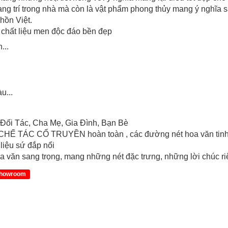
ang trí trong nhà mà còn là vật phẩm phong thủy mang ý nghĩa s
hồn Việt.
chất liệu men độc đáo bền đẹp
...
u...
ối Tác, Cha Mẹ, Gia Đình, Bạn Bè
 TÁC CỔ TRUYỀN hoàn toàn , các đường nét hoa văn tinh tế 
ệu sứ đắp nổi
 văn sang trọng, mang những nét đặc trưng, những lời chúc r
Showroom