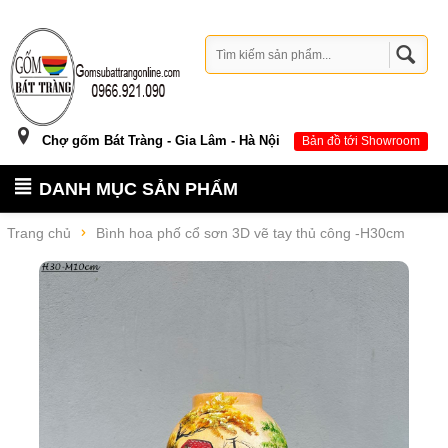
Chợ gốm Bát Tràng - Gia Lâm - Hà Nội
Bản đồ tới Showroom
DANH MỤC SẢN PHẨM
Trang chủ
Bình hoa phố cổ sơn 3D vẽ tay thủ công -H30cm