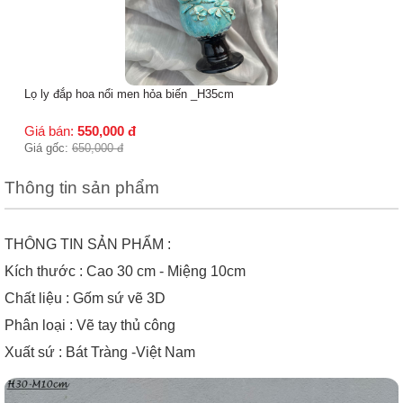
Lọ ly đắp hoa nổi men hỏa biến _H35cm
Giá bán:
550,000
đ
Giá gốc:
650,000
đ
Thông tin sản phẩm
THÔNG TIN SẢN PHẨM :
Kích thước : Cao 30 cm - Miệng 10cm
Chất liệu : Gốm sứ vẽ 3D
Phân loại : Vẽ tay thủ công
Xuất sứ : Bát Tràng -Việt Nam