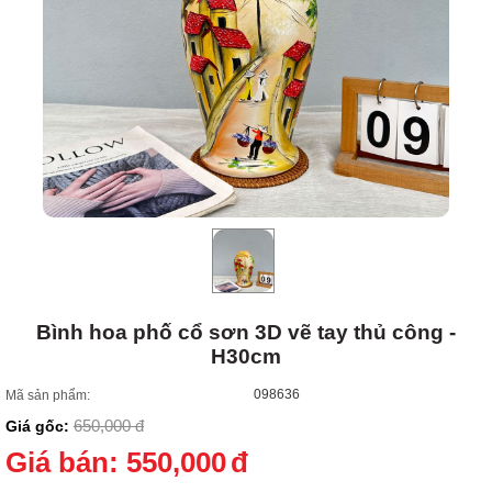
Bình hoa phố cổ sơn 3D vẽ tay thủ công -
H30cm
098636
Mã sản phẩm:
650,000
đ
Giá gốc:
Giá bán:
550,000
đ