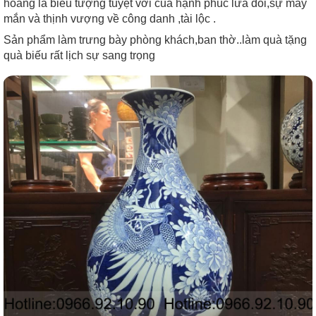
hoàng là biểu tượng tuyệt vời của hạnh phúc lứa đôi,sự may
mắn và thịnh vượng về công danh ,tài lộc .
Sản phẩm làm trưng bày phòng khách,ban thờ..làm quà tặng
quà biếu rất lịch sự sang trọng