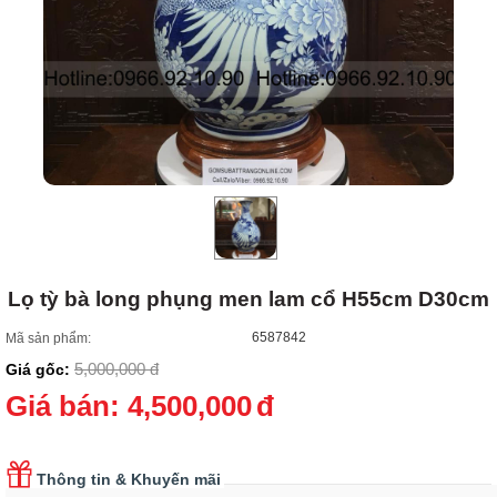
Lọ tỳ bà long phụng men lam cổ H55cm D30cm
6587842
Mã sản phẩm:
5,000,000
đ
Giá gốc:
Giá bán:
4,500,000
đ
Thông tin & Khuyến mãi