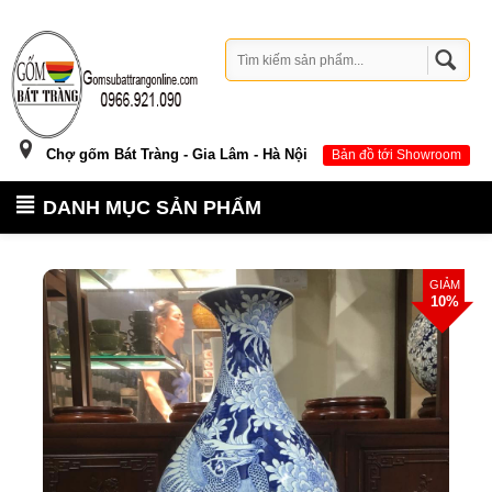
Chợ gốm Bát Tràng - Gia Lâm - Hà Nội
Bản đồ tới Showroom
DANH MỤC SẢN PHẨM
GIẢM
10%