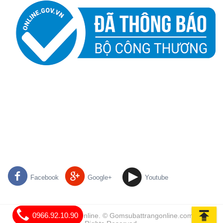
Facebook
Google+
Youtube
0966.92.10.90
Gốm Sứ Bát Tràng Online. © Gomsubattrangonline.com | All