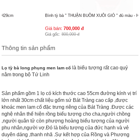
Bình tỳ bà " THUẬN BUỒM XUÔI GIÓ " đủ màu - H29cm
Giá bán:
700,000
đ
Giá gốc:
800,000
đ
Thông tin sản phẩm
là biểu tượng rất cao quý
Lọ tỳ bà long phụng men lam cổ
nằm trong bộ Tứ Linh
Sản phẩm gồm 1 lọ có kích thước cao 55cm đường kính vị trí
lớn nhất 30cm chất liệu gốm sứ Bát Tràng cao cấp ,được
khoác men lam cổ đặc trưng riêng của Bát Tràng .Được các
nghệ nhân thể hiện rồng biểu tượng cho cha,người chồng
,người quân tử còn phượng hoàng biểu tượng của người
phu nhân,người vợ.Đó là biểu tượng của đức hạnh và vẻ
duyên dáng ,thanh nhã .Sự kết hợp của Rồng và Phượng