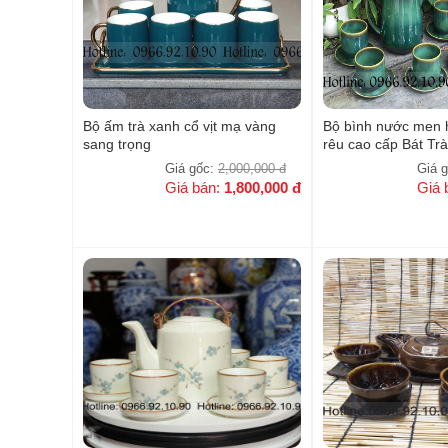
Bộ ấm trà xanh cổ vịt mạ vàng
Bộ bình nước men 
sang trọng
rêu cao cấp Bát Tr
Giá gốc:
2,000,000
đ
Giá 
Giá bán:
1,800,000
đ
Giá 