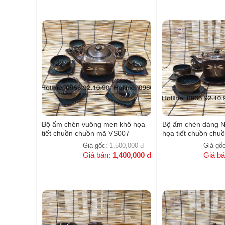
Bộ ấm chén vuông men khô họa
Bộ ấm chén dáng N
tiết chuồn chuồn mã VS007
họa tiết chuồn ch
Giá gốc:
1,500,000
đ
Giá gố
Giá bán:
1,400,000
đ
Giá b