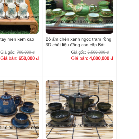
ẽ tay men kem cao
Bộ ấm chén xanh ngọc trạm rồng
3D chất liệu đồng cao cấp Bát
Tràng
Giá gốc:
700,000
đ
Giá gốc:
5,500,000
đ
Giá bán:
650,000
đ
Giá bán:
4,800,000
đ