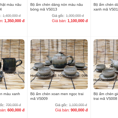
Nhật màu nâu
Bộ ấm chén dáng nón màu nâu
Bộ ấm chén dá
4
bóng mã VS013
xanh mã VS01
c:
1,400,000
đ
Giá gốc:
1,300,000
đ
án:
1,350,000
đ
Giá bán:
1,100,000
đ
én màu xanh
Bộ ấm chén xoan men ngọc trai
Bộ ấm chén gi
mã VS009
trai mã VS008
gốc:
700,000
đ
Giá gốc:
1,100,000
đ
bán:
600,000
đ
Giá bán:
900,000
đ