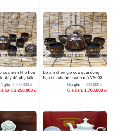
ỏ cua men khô họa
Bộ ấm chén giỏ cua quai đồng
ồn-đầy đủ phụ kiện
họa tiết chuồn chuồn mã VS003
iá gốc:
2,500,000
đ
Giá gốc:
2,000,000
đ
iá bán:
2,250,000
đ
Giá bán:
1,700,000
đ