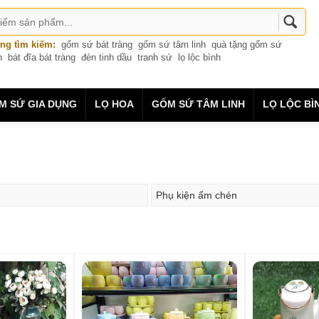
ng tìm kiếm:
gốm sứ bát tràng
gốm sứ tâm linh
quà tặng gốm sứ
n
bát đĩa bát tràng
đèn tinh dầu
tranh sứ
lọ lộc bình
M SỨ GIA DỤNG
LỌ HOA
GỐM SỨ TÂM LINH
LỌ LỘC BÌ
Phụ kiện ấm chén