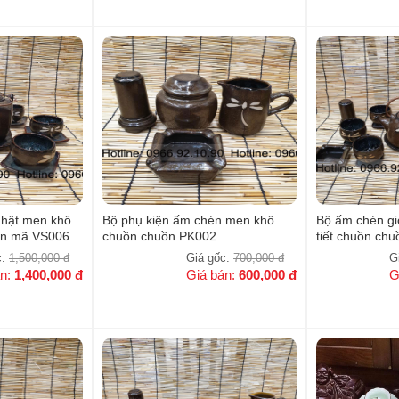
hật men khô
Bộ phụ kiện ấm chén men khô
Bộ ấm chén gi
uồn mã VS006
chuồn chuồn PK002
tiết chuồn chu
mã VS004
c:
1,500,000
đ
Giá gốc:
700,000
đ
G
án:
1,400,000
đ
Giá bán:
600,000
đ
G