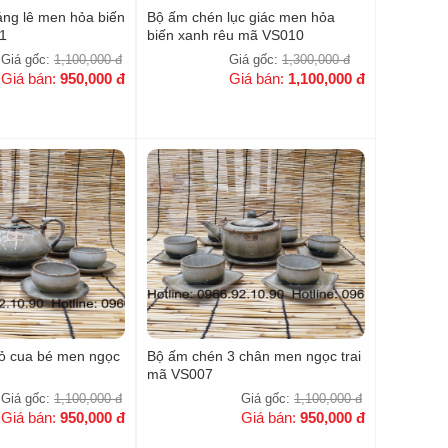
ng lê men hỏa biến
Bộ ấm chén lục giác men hỏa
1
biến xanh rêu mã VS010
Giá gốc:
1,100,000
đ
Giá gốc:
1,300,000
đ
Giá bán:
950,000
đ
Giá bán:
1,100,000
đ
ỏ cua bé men ngọc
Bộ ấm chén 3 chân men ngọc trai
mã VS007
Giá gốc:
1,100,000
đ
Giá gốc:
1,100,000
đ
Giá bán:
950,000
đ
Giá bán:
950,000
đ