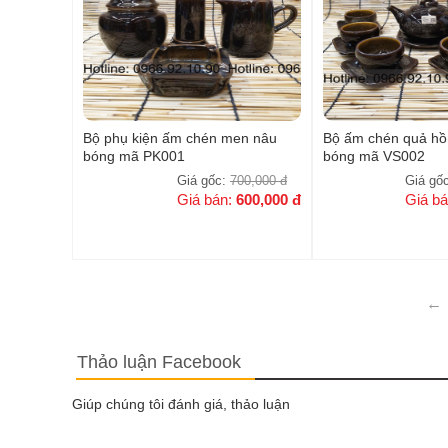
Bộ phụ kiện ấm chén men nâu
Bộ ấm chén quả h
bóng mã PK001
bóng mã VS002
Giá gốc:
700,000
đ
Giá gố
Giá bán:
600,000
đ
Giá b
←
Thảo luận Facebook
Giúp chúng tôi đánh giá, thảo luận