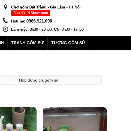
Chợ gốm Bát Tràng - Gia Lâm - Hà Nội
Bản đồ tới Showroom
0966.921.090
Hotline:
Làm việc:
8h30 - 20h30,
CN:
8h30 - 17h30
NH
TRANH GỐM SỨ
TƯỢNG GỐM SỨ
Hộp đựng trà gốm sứ