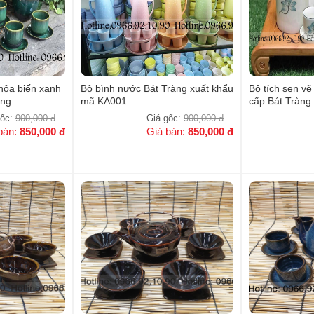
hỏa biến xanh
Bộ bình nước Bát Tràng xuất khẩu
Bộ tích sen v
àng
mã KA001
cấp Bát Tràng
gốc:
900,000
đ
Giá gốc:
900,000
đ
bán:
850,000
đ
Giá bán:
850,000
đ