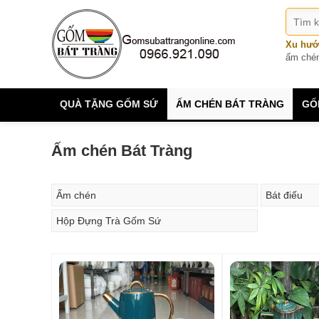
Xu hướ
ấm ché
QUÀ TẶNG GỐM SỨ
ẤM CHÉN BÁT TRÀNG
GỐ
Ấm chén Bát Tràng
Ấm chén
Bát điếu
Hộp Đựng Trà Gốm Sứ