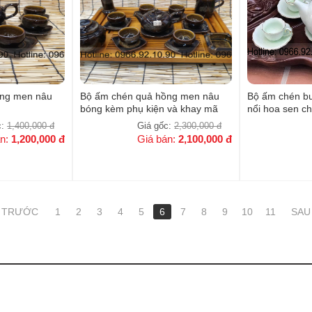
ồng men nâu
Bộ ấm chén quả hồng men nâu
Bộ ấm chén b
bóng kèm phụ kiện và khay mã
nổi hoa sen ch
VS001
c:
1,400,000
đ
Giá gốc:
2,300,000
đ
án:
1,200,000
đ
Giá bán:
2,100,000
đ
TRƯỚC
1
2
3
4
5
6
7
8
9
10
11
SAU