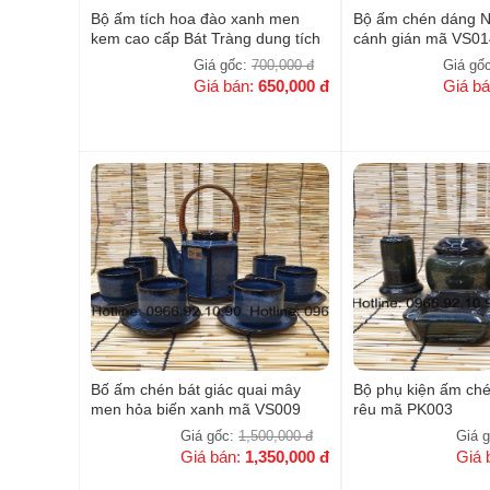
Bộ ấm tích hoa đào xanh men
Bộ ấm chén dáng 
kem cao cấp Bát Tràng dung tích
cánh gián mã VS01
1,5l
Giá gốc:
700,000
đ
Giá gố
Giá bán:
650,000
đ
Giá b
Bố ấm chén bát giác quai mây
Bộ phụ kiện ấm ch
men hỏa biến xanh mã VS009
rêu mã PK003
Giá gốc:
1,500,000
đ
Giá 
Giá bán:
1,350,000
đ
Giá 