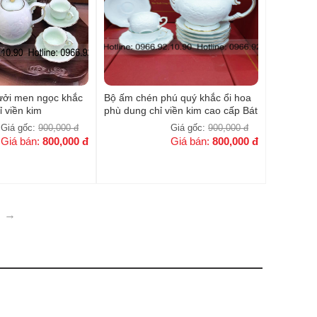
ưởi men ngọc khắc
Bộ ấm chén phú quý khắc ổi hoa
ỉ viền kim
phù dung chỉ viền kim cao cấp Bát
Tràng
Giá gốc:
900,000
đ
Giá gốc:
900,000
đ
Giá bán:
800,000
đ
Giá bán:
800,000
đ
→