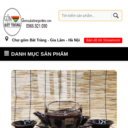
Chợ gốm Bát Tràng - Gia Lâm - Hà Nội
Bản đồ tới Showroom
DANH MỤC SẢN PHẨM