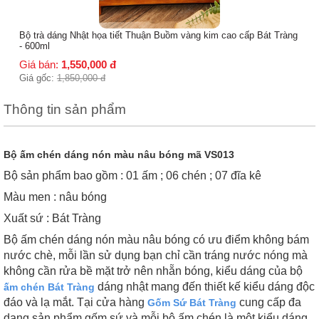
Bộ trà dáng Nhật họa tiết Thuận Buồm vàng kim cao cấp Bát Tràng
- 600ml
Giá bán:
1,550,000
đ
Giá gốc:
1,850,000
đ
Thông tin sản phẩm
Bộ ấm chén dáng nón màu nâu bóng mã VS013
Bộ sản phẩm bao gồm : 01 ấm ; 06 chén ; 07 đĩa kê
Màu men : nâu bóng
Xuất sứ : Bát Tràng
Bộ ấm chén dáng nón màu nâu bóng có ưu điểm không bám
nước chè, mỗi lần sử dụng bạn chỉ cần tráng nước nóng mà
không cần rửa bề mặt trở nên nhẵn bóng, kiểu dáng của bộ
dáng nhật mang đến thiết kế kiểu dáng độc
ấm chén Bát Tràng
đáo và lạ mắt. Tại cửa hàng
cung cấp đa
Gốm Sứ Bát Tràng
dạng sản phẩm gốm sứ và mỗi bộ ấm chén là một kiểu dáng