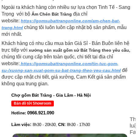
Ngoài ra khách hàng còn nhiều sự lựa chọn Tinh Tế - Sang
Trọng với bộ
địa chỉ
Ấm Chén Bát Tràng
website:
https://gomsubattrangonline.com/am-chen-bat-
chúng tôi luôn luôn cập nhật bộ sản phẩm, mẫu
trang.html
mới nhất.
Khách hàng có nhu cầu mua bán Giá Sỉ - Bán Buôn liên hệ
trực tiếp với
xưởng sản xuất gốm sứ Bát Tràng theo yêu cầu,
chúng tôi cung cấp trên toàn quốc, chi tiết
tại địa chỉ
website:
https://gomsubattrangonline.com/tin-tuc-gom-
để
su-/xuong-san-xuat-gom-su-bat-trang-theo-yeu-cau.html
được cập nhật chi tiết, giá xưởng, Cam Kết giá sản phẩm
không qua trung gian.
Chợ gốm Bát Tràng - Gia Lâm - Hà Nội
Bản đồ tới Showroom
0966.921.090
Hotline:
Th
Làm việc:
CN:
8h30 - 20h30,
8h30 - 17h30
lu
Fa