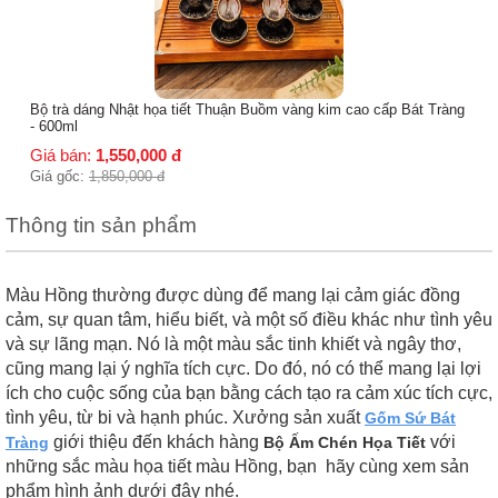
 trà dáng Nhật họa tiết Thuận Buồm vàng kim cao cấp Bát Tràng
600ml
á bán:
1,550,000
đ
á gốc:
1,850,000
đ
Thông tin sản phẩm
Màu Hồng thường được dùng để mang lại cảm giác đồng
cảm, sự quan tâm, hiểu biết, và một số điều khác như tình yêu
và sự lãng mạn. Nó là một màu sắc tinh khiết và ngây thơ,
cũng mang lại ý nghĩa tích cực. Do đó, nó có thể mang lại lợi
ích cho cuộc sống của bạn bằng cách tạo ra cảm xúc tích cực,
tình yêu, từ bi và hạnh phúc. Xưởng sản xuất
Gốm Sứ Bát
giới thiệu đến khách hàng
với
Tràng
Bộ Ấm Chén Họa Tiết
những sắc màu họa tiết màu Hồng, bạn hãy cùng xem sản
phẩm hình ảnh dưới đây nhé.