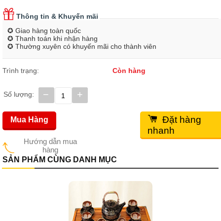
Thông tin & Khuyến mãi
✪ Giao hàng toàn quốc
✪ Thanh toán khi nhận hàng
✪ Thường xuyên có khuyến mãi cho thành viên
Trình trạng:
Còn hàng
−
+
Số lượng:
Đặt hàng
Mua Hàng
nhanh
Hướng dẫn mua
hàng
SẢN PHẨM CÙNG DANH MỤC
Bộ ấ
Giá
Giá 