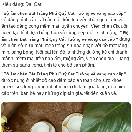
Kiểu dáng: Đài Cát
"Bộ ấm chén Bát Tràng Phú Quý Cát Tường vẽ vàng cao cấp"
có dáng hình cầu rất cân đối, tròn trịa với phần quai ấm, vòi
ấm tạo dáng cong mềm mại, uyển chuyển. Viền chén đĩa uốn
lượn tạo hình tựa bông hoa vô cùng đẹp mắt, sinh động.
" Bộ
đang
ấm chén Bát Tràng Phú Quý Cát Tường vẽ vàng cao cấp "
và luôn sở hữu màu men trắng sứ nhã nhặn với bề mặt láng
mịn, sáng bóng. Nổi bật lên đó là những đường kẻ chỉ thanh
mảnh, mềm mại trên nắp ấm, miệng ấm, viền chén đĩa… tăng
thêm sự sang trọng, tinh tế cho bộ sản phẩm.
"Bộ ấm chén Bát Tràng Phú Quý Cát Tường vẽ vàng cao cấp"
được nung ở nhiệt độ cao đảm bảo an toàn cho sức khỏe
người sử dụng, cũng rất phù hợp để làm quà tặng, quà biếu
cấp trên, bạn bè hay những dịp tân gia, tết đến xuân về..