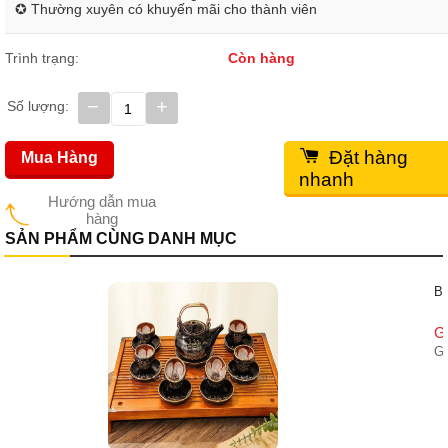
✪ Thường xuyên có khuyến mãi cho thành viên
Trình trạng:
Còn hàng
−
+
Số lượng:
Đặt hàng
Mua Hàng
nhanh
Hướng dẫn mua
hàng
SẢN PHẨM CÙNG DANH MỤC
Bộ ấm chén men rạn cổ dáng siêu quai đồng ( Ko kèm khay gỗ )
Giá bán:
800,000
đ
Giá gốc:
900,000
đ