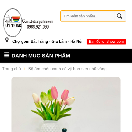
Chợ gốm Bát Tràng - Gia Lâm - Hà Nội
Bản đồ tới Showroom
DANH MỤC SẢN PHẨM
Trang chủ
Bộ ấm chén xanh cổ vịt hoa sen nhũ vàng