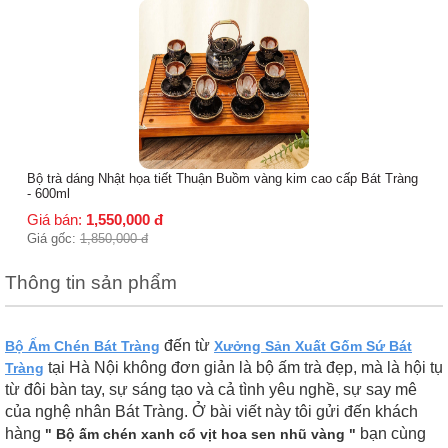
Bộ trà dáng Nhật họa tiết Thuận Buồm vàng kim cao cấp Bát Tràng
- 600ml
Giá bán:
1,550,000
đ
Giá gốc:
1,850,000
đ
Thông tin sản phẩm
đến từ
Bộ Ấm Chén Bát Tràng
Xưởng Sản Xuất Gốm Sứ Bát
tại Hà Nội không đơn giản là bộ ấm trà đẹp, mà là hội tụ
Tràng
từ đôi bàn tay, sự sáng tạo và cả tình yêu nghề, sự say mê
của nghệ nhân Bát Tràng. Ở bài viết này tôi gửi đến khách
hàng
bạn cùng
" Bộ ấm chén xanh cổ vịt hoa sen nhũ vàng "