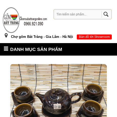
Chợ gốm Bát Tràng - Gia Lâm - Hà Nội
Bản đồ tới Showroom
DANH MỤC SẢN PHẨM