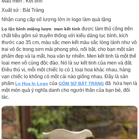
Màu men : Kết tinh
Xuất sứ : Bát Tràng
Nhận cung cấp số lượng lớn in logo làm quà tặng
được làm thủ công trên
Lọ lộc bình miệng lượn men kết tinh
chất liệu gốm sứ truyền thống với kiểu dáng lục bình, kích
thước cao 35 cm, màu sắc men kết màu sắc lóng lánh như vỏ
trai vỏ ốc trong sơn mài phong phú, nổi bật, cho bạn một sản
phẩm đẹp và lạ mắt, hoa văn tự nhiên. Men kết tinh là một thể
loại men vô cùng độc đáo. Nó là sự kết tinh của men và đất.
Điều thú vị, mỗi một chiếc lọ có 1 loại hoa khác nhau, hàng
vạn chiếc lọ không có một cái nào giống nhau. Đây là sản
phẩm
của
đã hứa hẹn là
Lọ Hoa In Logo
GỐM SỨ BÁT TRÀNG
một món quà ý nghĩa danh cho người thân của bạn bè, đối
tác.