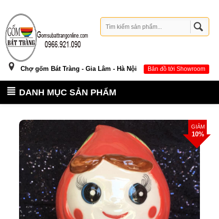
Chợ gốm Bát Tràng - Gia Lâm - Hà Nội
Bản đồ tới Showroom
DANH MỤC SẢN PHẨM
GIẢM
10%