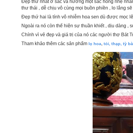
Đẹp thứ nhất ở sắc và hương một sắc hồng nhẹ nhàn
thư thái , dễ chịu vô cùng mọi buồn phiền , lo lắng sẽ 
Đẹp thứ hai là tính vô nhiễm hoa sen dù được mọc lê
Ngoài ra nó còn thể hiện sự thuần khiết , dịu dàng , 
Chính vì vẻ đẹp và giá trị của nó các người thợ Bát
Tham khảo thêm các sản phẩm
,
lọ hoa
tỏi, thạp, tỳ b