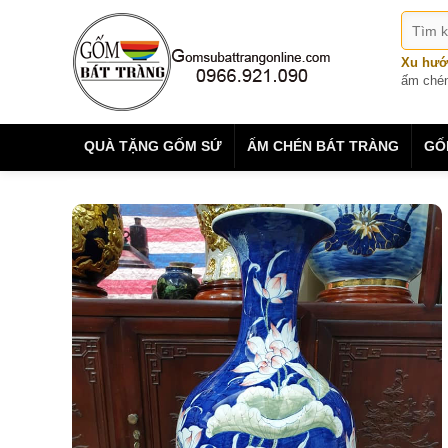
Xu hướ
ấm ché
QUÀ TẶNG GỐM SỨ
ẤM CHÉN BÁT TRÀNG
GỐ