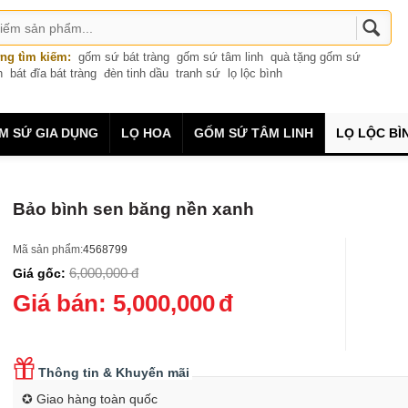
ng tìm kiếm:
gốm sứ bát tràng
gốm sứ tâm linh
quà tặng gốm sứ
n
bát đĩa bát tràng
đèn tinh dầu
tranh sứ
lọ lộc bình
M SỨ GIA DỤNG
LỌ HOA
GỐM SỨ TÂM LINH
LỌ LỘC BÌ
Bảo bình sen băng nền xanh
Mã sản phẩm:
4568799
6,000,000
đ
Giá gốc:
Giá bán:
5,000,000
đ
Thông tin & Khuyến mãi
✪ Giao hàng toàn quốc