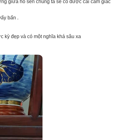
ng giữa hồ sen chúng ta sẽ có được cái cảm giác
vấy bẩn .
cực kỳ đẹp và có một nghĩa khá sâu xa