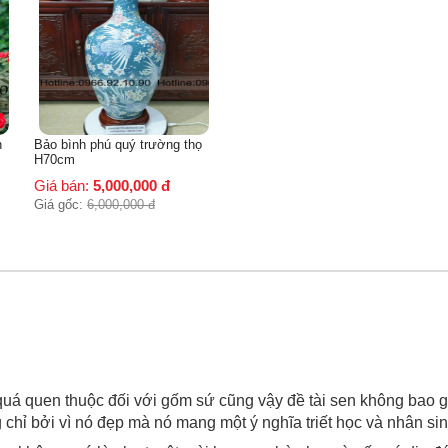
n
Bảo bình phú quý trường thọ
H70cm
Giá bán:
5,000,000
đ
Giá gốc:
6,000,000
đ
i quá quen thuộc đối với gốm sứ cũng vậy đề tài sen không bao gi
 chỉ bởi vì nó đẹp mà nó mang một ý nghĩa triết học và nhân sin