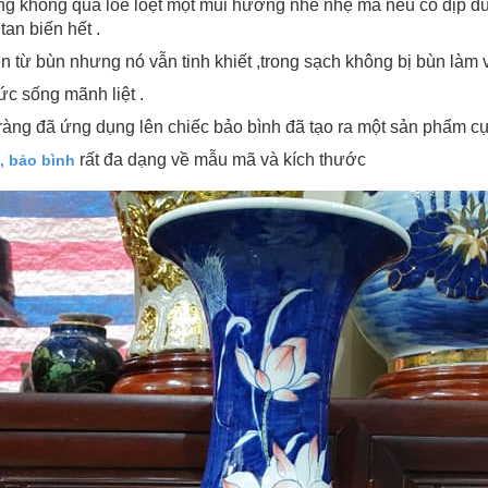
g không quá lòe loẹt một mùi hương nhè nhẹ mà nếu có dịp đứ
tan biến hết .
n từ bùn nhưng nó vẫn tinh khiết ,trong sạch không bị bùn làm 
sức sống mãnh liệt .
 Tràng đã ứng dụng lên chiếc bảo bình đã tạo ra một sản phẩm 
rất đa dạng về mẫu mã và kích thước
à, bảo bình