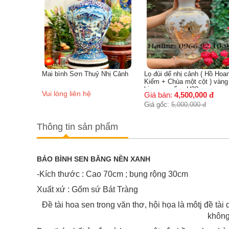
Mai bình Sơn Thuỷ Nhị Cảnh
Lọ đùi dế nhị cảnh ( Hồ Hoa
Kiếm + Chùa một cột ) vàng
kim cao cấp - H32cm
Vui lòng liên hệ
Giá bán:
4,500,000
đ
Giá gốc:
5,000,000
đ
Thông tin sản phẩm
BẢO BÌNH SEN BĂNG NỀN XANH
-Kích thước : Cao 70cm ; bụng rộng 30cm
Xuất xứ : Gốm sứ Bát Tràng
Đề tài hoa sen trong văn thơ, hội họa là môtj đề tà
không