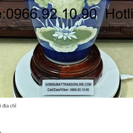
 địa chỉ
ất