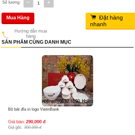
−
+
Số lượng:
Đặt hàng
Mua Hàng
nhanh
Hướng dẫn mua
hàng
SẢN PHẨM CÙNG DANH MỤC
Bộ bát đĩa in logo VietinBank
Giá bán:
290,000
đ
Giá gốc:
300,000
đ