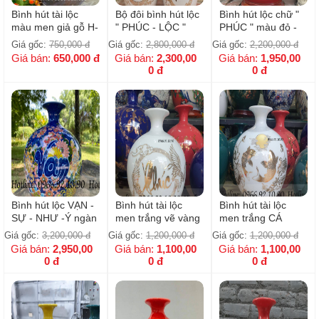
Bình hút tài lộc
Bộ đôi bình hút lộc
Bình hút lộc chữ "
màu men giả gỗ H-
" PHÚC - LỘC "
PHÚC " màu đỏ -
30cm
màu trắng kèm đế
H35cm ( Kèm đế )
Giá gốc:
750,000
đ
Giá gốc:
2,800,000
đ
Giá gốc:
2,200,000
đ
- H28cm
Giá bán:
650,000
đ
Giá bán:
2,300,00
Giá bán:
1,950,00
0
đ
0
đ
Bình hút lộc VẠN -
Bình hút tài lộc
Bình hút tài lộc
SỰ - NHƯ -Ý ngàn
men trắng vẽ vàng
men trắng CÁ
hoa - H35cm
kim 24k chữ Phúc-
CHÉP TRÔNG
Giá gốc:
3,200,000
đ
Giá gốc:
1,200,000
đ
Giá gốc:
1,200,000
đ
H28cm
TRĂNG- H28cm
Giá bán:
2,950,00
Giá bán:
1,100,00
Giá bán:
1,100,00
0
đ
0
đ
0
đ