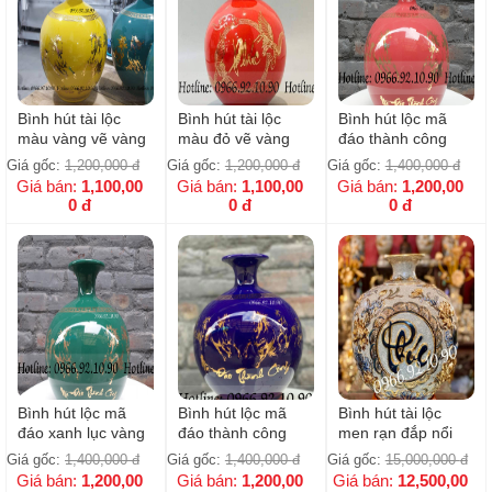
Bình hút tài lộc
Bình hút tài lộc
Bình hút lộc mã
màu vàng vẽ vàng
màu đỏ vẽ vàng
đáo thành công
24k Mã Đáo Thành
chữ PHÚC -
màu đỏ cao cấp _
Giá gốc:
1,200,000
đ
Giá gốc:
1,200,000
đ
Giá gốc:
1,400,000
đ
Công-H28cm
H28cm
H28cm - Kèm đế
Giá bán:
1,100,00
Giá bán:
1,100,00
Giá bán:
1,200,00
gỗ hương
0
đ
0
đ
0
đ
Bình hút lộc mã
Bình hút lộc mã
Bình hút tài lộc
đáo xanh lục vàng
đáo thành công
men rạn đắp nổi
kim cao cấp H28m-
xanh coban cao
PHÚC - LỘC -
Giá gốc:
1,400,000
đ
Giá gốc:
1,400,000
đ
Giá gốc:
15,000,000
đ
Kèm đế gỗ hương
cấp kèm đế _
THỌ vàng kim
Giá bán:
1,200,00
Giá bán:
1,200,00
Giá bán:
12,500,00