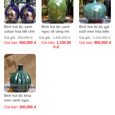
Bình hút lộc xanh
Bình hút lộc xanh
Bình hút tài lộc giả
coban họa tiết chin
ngọc vẽ vàng nhị
vuốt men hỏa biến
trĩ phù dung mạ
cảnh cao cấp Bát
Giá gốc:
500,000
đ
Giá gốc:
1,300,000
đ
Giá gốc:
1,100,000
đ
vàng H18cm
Tràng - H25cm
Giá bán:
450,000
đ
Giá bán:
1,100,00
Giá bán:
900,000
đ
0
đ
Binh hút lộc khía
men xanh ngọc
Giá bán:
300,000
đ