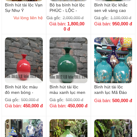
Bình hút tài lộc Vạn
Bộ ba bình hút lộc
Bình hút lộc khắc
Sự Như Ý
PHÚC - LỘC -
sen vẽ vàng cao
THỌ men rạn vàng
cấp H22cm
Vui lòng liên hệ
Giá gốc:
2,000,000
đ
Giá gốc:
1,100,000
đ
( Kèm đế sứ đồng
Giá bán:
1,800,00
Giá bán:
950,000
đ
bộ )
0
đ
Bình hút lộc màu
Bình hút tài lộc
Bình hút tài lộc
đỏ men bóng -
màu xanh lục men
xanh lục Mã Đáo
Size 22
bóng - Size 22cm
Thành Công mạ
Giá gốc:
500,000
đ
Giá gốc:
500,000
đ
Giá bán:
500,000
đ
vàng H18cm
Giá bán:
450,000
đ
Giá bán:
450,000
đ