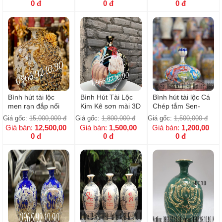
H28cm
sang trọng- H40cm
0
đ
0
đ
0
đ
Bình hút tài lộc
Bình Hút Tài Lộc
Bình hút tài lộc Cá
men rạn đắp nổi
Kim Kê sơn mài 3D
Chép tắm Sen-
Công Đào vẽ vàng
cao cấp H30cm
Vuốt tay
Giá gốc:
15,000,000
đ
Giá gốc:
1,800,000
đ
Giá gốc:
1,500,000
đ
24k_ H40cm
Giá bán:
12,500,00
Giá bán:
1,500,00
Giá bán:
1,200,00
0
đ
0
đ
0
đ