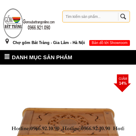
Chợ gốm Bát Tràng - Gia Lâm - Hà Nội
Bản đồ tới Showroom
DANH MỤC SẢN PHẨM
GIẢM
14%