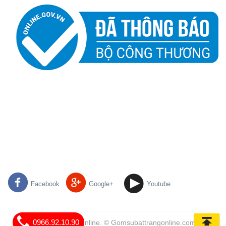
Facebook
Google+
Youtube
0966.92.10.90
Gốm Sứ Bát Tràng Online. © Gomsubattrangonline.com | All