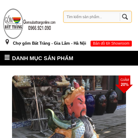
Chợ gốm Bát Tràng - Gia Lâm - Hà Nội
Bản đồ tới Showroom
DANH MỤC SẢN PHẨM
GIẢM
20%