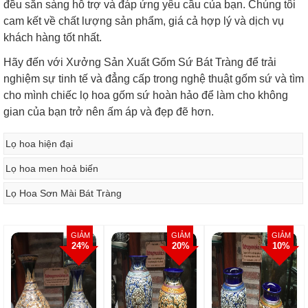
đều sẵn sàng hỗ trợ và đáp ứng yêu cầu của bạn. Chúng tôi
cam kết về chất lượng sản phẩm, giá cả hợp lý và dịch vụ
khách hàng tốt nhất.
Hãy đến với Xưởng Sản Xuất Gốm Sứ Bát Tràng để trải
nghiệm sự tinh tế và đẳng cấp trong nghệ thuật gốm sứ và tìm
cho mình chiếc lọ hoa gốm sứ hoàn hảo để làm cho không
gian của bạn trở nên ấm áp và đẹp đẽ hơn.
Lọ hoa hiện đại
Lọ hoa men hoả biến
Lọ Hoa Sơn Mài Bát Tràng
GIẢM
GIẢM
GIẢM
24%
20%
10%