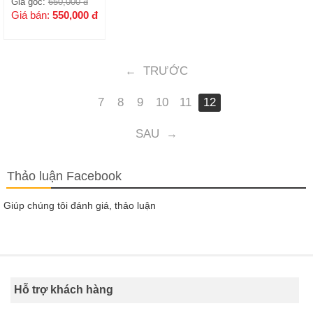
Giá gốc:
650,000
đ
/H31cm
Giá bán:
550,000
đ
TRƯỚC
←
7
8
9
10
11
12
SAU
→
Thảo luận Facebook
Giúp chúng tôi đánh giá, thảo luận
Hỗ trợ khách hàng