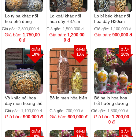
Lọ tỳ bà khắc nổi
Lọ xoài khắc nổi
Lọ bí béo khắc nổi
hoa phù dung -
hoa dây H37cm -
hoa dây H30cm -
H48cm ; D22cm
D23cm / Gốm sứ
D20cm cao cấp
Giá gốc:
2,300,000
đ
Giá gốc:
1,500,000
đ
Giá gốc:
1,100,000
đ
Bát Tràng /
Bát Tràng men
Giá bán:
1,750,00
Giá bán:
1,200,00
Giá bán:
900,000
đ
0966921090 (Giá
Hoàng Thổ
0
đ
0
đ
cho 1 bình )
GIẢM
GIẢM
GIẢM
10%
13%
20%
Vò khắc nổi hoa
Bộ lọ men hỏa biến
Bộ ba lọ hoa họa
dây men hoàng thổ
tiết hướng dương
cao 25cm rộng
Giá gốc:
1,100,000
đ
Giá gốc:
700,000
đ
Giá gốc:
1,500,000
đ
23cm ( Giá cho 1
Giá bán:
900,000
đ
Giá bán:
600,000
đ
Giá bán:
1,200,00
bình )
0
đ
GIẢM
GIẢM
GIẢM
10%
14%
11%