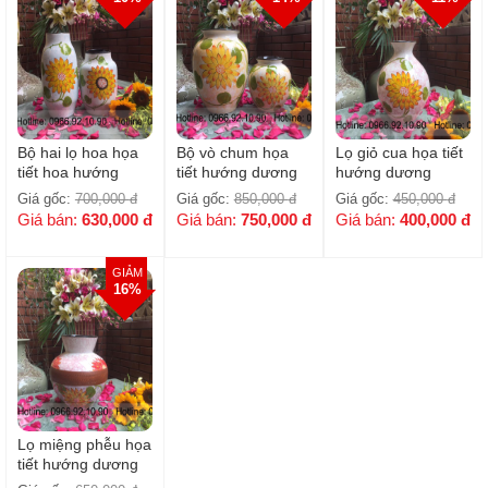
Bộ hai lọ hoa họa
Bộ vò chum họa
Lọ giỏ cua họa tiết
tiết hoa hướng
tiết hướng dương
hướng dương
dương
H32- 21cm
H30cm
Giá gốc:
700,000
đ
Giá gốc:
850,000
đ
Giá gốc:
450,000
đ
Giá bán:
630,000
đ
Giá bán:
750,000
đ
Giá bán:
400,000
đ
GIẢM
16%
Lọ miệng phễu họa
tiết hướng dương
S1 /H31cmS1